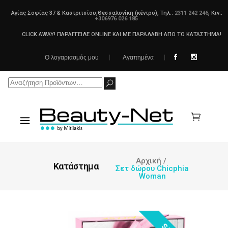
Αγίας Σοφίας 37 & Καστριτσίου,Θεσσαλονίκη (κέντρο), Τηλ.:
2311 242 246
, Κιν.:
+306976 026 185
CLICK AWAY! ΠΑΡΑΓΓΕΙΛΕ ONLINE ΚΑΙ ΜΕ ΠΑΡΑΛΑΒΗ ΑΠΟ ΤΟ ΚΑΤΑΣΤΗΜΑ!
Ο λογαριασμός μου
Αγαπημένα
Search
for:
Αρχική
/
Κατάστημα
Σετ δώρου Chicphia
Woman