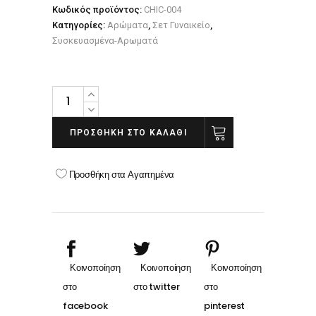
Κωδικός προϊόντος:
CHIC-004
Κατηγορίες:
Αρώματα
,
Σετ Γυναικείο
,
Συσκευασμένα-Αρωματά
Σετ
δώρου
Chicphia
ΠΡΟΣΘΉΚΗ ΣΤΟ ΚΑΛΆΘΙ
Woman
quantity
Προσθήκη στα Αγαπημένα