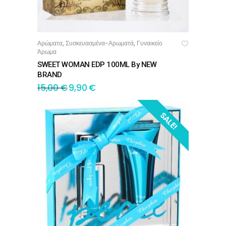
Αρώματα
Συσκευασμένα-Αρωματά
Γυναικείο
,
,
ΠΡΟΣΘΉΚΗ ΣΤΟ ΚΑΛΆΘΙ
Άρωμα
SWEET WOMAN EDP 100ML By NEW
BRAND
15,00
€
9,90
€
SALE!