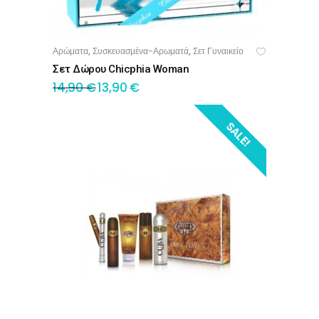
Αρώματα
Συσκευασμένα-Αρωματά
Σετ Γυναικείο
,
,
ΠΡΟΣΘΉΚΗ ΣΤΟ ΚΑΛΆΘΙ
Σετ Δώρου Chicphia Woman
14,90
€
13,90
€
SALE!