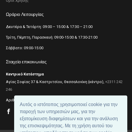
Όροι Χρήσης
Ωράριο Λειτουργίας
Δευτέρα & Τετάρτη: 09:00 – 15:00 & 17:30 – 21:00
Τρίτη, Πέμπτη, Παρασκευή: 09:00-15:00 & 17:30-21:00
Σάββατο: 09:00-15:00
Στοιχεία επικοινωνίας
Κεντρικό Κατάστημα
Αγίας Σοφίας 37 & Καστριτσίου, Θεσσαλονίκη (κέντρο),
+2311 242
246
Αριθμός ΓΕΜΗ: 059299204000
Αυτός ο ιστότοπος χρησιμοποιεί cookie για την
παροχή των υπηρεσιών μας, για την
εξατομίκευση διαφημίσεων και για την ανάλυση
της επισκεψιμότητας. Με τη χρήση αυτού του