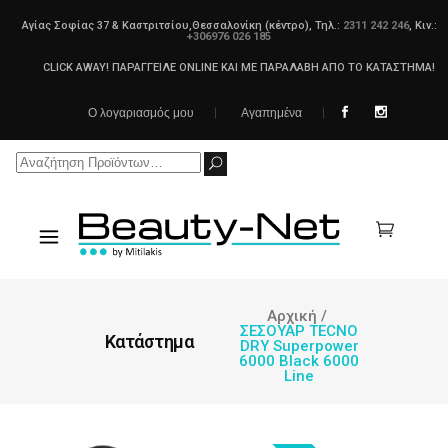
Αγίας Σοφίας 37 & Καστριτσίου,Θεσσαλονίκη (κέντρο), Τηλ.:
2311 242 246
, Κιν.:
+306976 026 185
CLICK AWAY! ΠΑΡΑΓΓΕΙΛΕ ONLINE ΚΑΙ ΜΕ ΠΑΡΑΛΑΒΗ ΑΠΟ ΤΟ ΚΑΤΑΣΤΗΜΑ!
Ο λογαριασμός μου
Αγαπημένα
Search
for:
Αρχική
/
ΣΕΣΟΥΑΡ TECNO
Κατάστημα
DRY Superpower
6000 Black 6000
Line