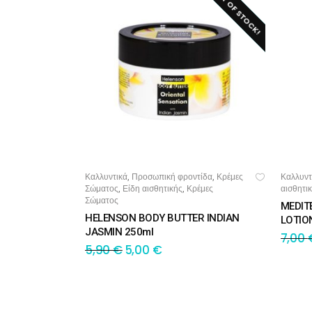
OUT OF STOCK!
SALE!
Καλλυντικά
Προσωπική φροντίδα
Κρέμες
Καλλυντ
,
,
ΔΙΑΒΆΣΤΕ ΠΕΡΙΣΣΌΤΕΡΑ
ΠΡ
Σώματος
Είδη αισθητικής
Κρέμες
αισθητι
,
,
Σώματος
MEDIT
HELENSON BODY BUTTER INDIAN
LOTIO
JASMIN 250ml
7,00
5,90
€
5,00
€