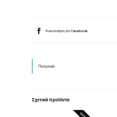
Σαμ
Μάσκα προσώπου
Αποσμητικά
Σπρ
Γάντια
Ξύρισμα
Χρ
Λουτήρες
Καρέκλες
Περιγραφή
Λουτήρες
Καρέκλες
Σχετικά προϊόντα