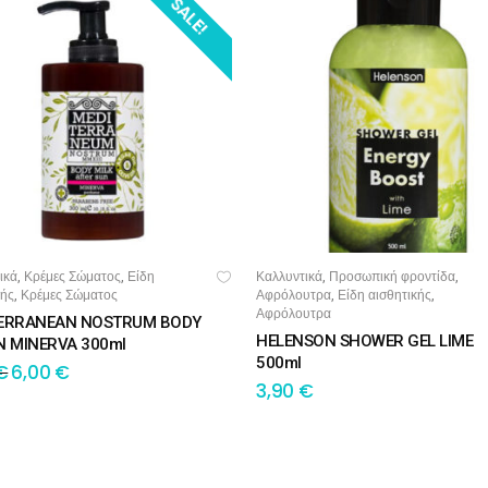
SALE!
ικά
Κρέμες Σώματος
Είδη
Καλλυντικά
Προσωπική φροντίδα
,
,
,
,
ΟΣΘΉΚΗ ΣΤΟ ΚΑΛΆΘΙ
ΠΡΟΣΘΉΚΗ ΣΤΟ ΚΑΛΆΘΙ
κής
Κρέμες Σώματος
Αφρόλουτρα
Είδη αισθητικής
,
,
,
Αφρόλουτρα
ERRANEAN NOSTRUM BODY
HELENSON SHOWER GEL LIME
N MINERVA 300ml
500ml
€
6,00
€
3,90
€