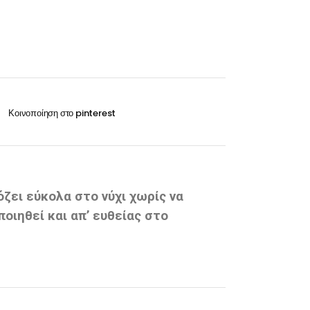
Οξυζενέ
Exclusive 100ml
Περμανάντ-Χημικά
VITA 60ml-100ml
RILKEN Silken color 60ml
WELLA Koleston perfect 60ml
Οξυζενέ
Περμανάντ-Χημικά
όζει εύκολα στο νύχι χωρίς να
οιηθεί και απ’ ευθείας στο