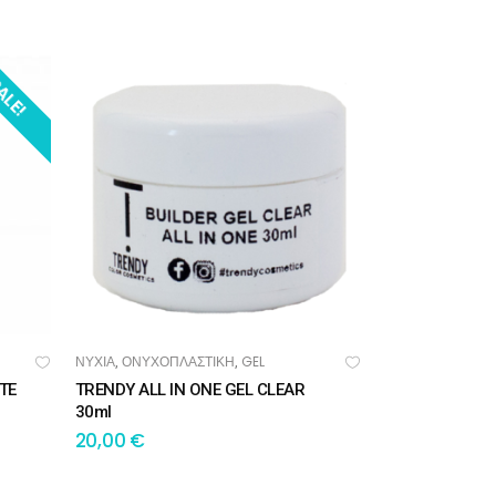
ALE!
ΝΥΧΙΑ
ΟΝΥΧΟΠΛΑΣΤΙΚΗ
GEL
,
,
ΠΡΟΣΘΉΚΗ ΣΤΟ ΚΑΛΆΘΙ
TE
TRENDY ALL IN ONE GEL CLEAR
30ml
20,00
€