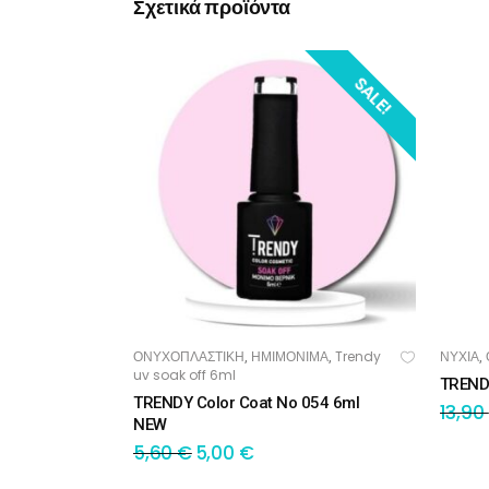
Σχετικά προϊόντα
SALE!
ΟΝΥΧΟΠΛΑΣΤΙΚΗ
ΗΜΙΜΟΝΙΜΑ
Trendy
ΝΥΧΙΑ
,
,
,
ΠΡΟΣΘΉΚΗ ΣΤΟ ΚΑΛΆΘΙ
ΠΡ
uv soak off 6ml
TREND
TRENDY Color Coat No 054 6ml
13,90
NEW
5,60
€
5,00
€