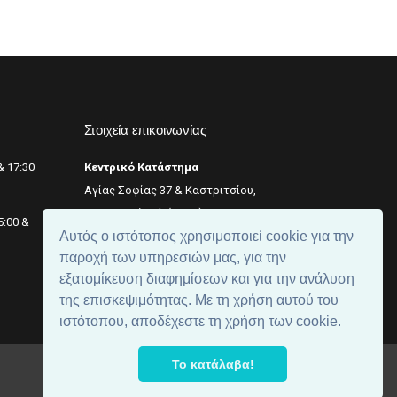
Στοιχεία επικοινωνίας
& 17:30 –
Κεντρικό Κατάστημα
Αγίας Σοφίας 37 & Καστριτσίου,
Θεσσαλονίκη (κέντρο),
+2311 242 246
5:00 &
Αυτός ο ιστότοπος χρησιμοποιεί cookie για την
Αριθμός ΓΕΜΗ: 059299204000
παροχή των υπηρεσιών μας, για την
εξατομίκευση διαφημίσεων και για την ανάλυση
της επισκεψιμότητας. Με τη χρήση αυτού του
ιστότοπου, αποδέχεστε τη χρήση των cookie.
Το κατάλαβα!