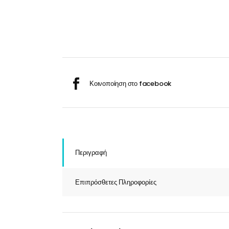
Σαμ
Μάσκα προσώπου
Αποσμητικά
Σπρ
Γάντια
Ξύρισμα
Χρ
Λουτήρες
Καρέκλες
Περιγραφή
Λουτήρες
Επιπρόσθετες Πληροφορίες
Καρέκλες