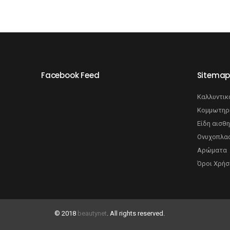
Facebook Feed
Sitema
Καλλυντικ
Κομμωτηρ
Είδη αισθη
Ονυχοπλασ
Αρώματα
Όροι Χρήσ
© 2018
beautynet
. All rights reserved.