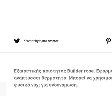
BARBER-ΧΤΕΝΕΣ
πουάν Silver
Κρέμες χεριών
έι Ρίζας
ωμομάσκες
Εξαιρετικής ποιότητας Builder rose. Εφαρμ
αναπτύσσει θερμότητα. Μπορεί να χρησιμοπ
φυσικό νύχι για ενδυνάμωση.