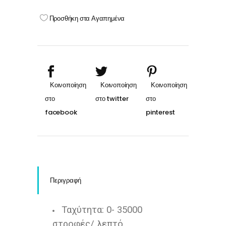
Επαγγελματικός
Μανικιούρ
Προσθήκη στα Αγαπημένα
Πεντικιούρ
35000
RPM
quantity
Περιγραφή
Ταχύτητα: 0- 35000
στροφές/ λεπτό