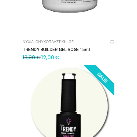
ΝΥΧΙΑ
ΟΝΥΧΟΠΛΑΣΤΙΚΗ
GEL
,
,
ΠΡΟΣΘΉΚΗ ΣΤΟ ΚΑΛΆΘΙ
TRENDY BUILDER GEL ROSE 15ml
13,90
€
12,00
€
SALE!