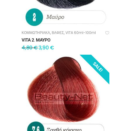
ΚΟΜΜΩΤΗΡΙΑΚΑ
ΒΑΦΕΣ
VITA 60ml-100ml
,
,
ΠΡΟΣΘΉΚΗ ΣΤΟ ΚΑΛΆΘΙ
VITA 2. ΜΑΥΡΟ
4,80
€
3,90
€
SALE!