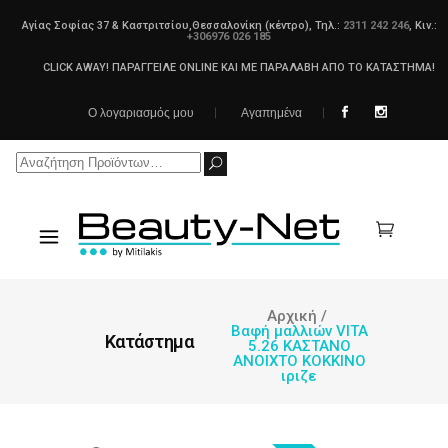
Αγίας Σοφίας 37 & Καστριτσίου,Θεσσαλονίκη (κέντρο), Τηλ.:
2311 242 246
, Κιν.:
+306976 026 185
CLICK AWAY! ΠΑΡΑΓΓΕΙΛΕ ONLINE ΚΑΙ ΜΕ ΠΑΡΑΛΑΒΗ ΑΠΟ ΤΟ ΚΑΤΑΣΤΗΜΑ!
Ο λογαριασμός μου
Αγαπημένα
Search
for:
Αρχική
/
Βαφή μαλλιών VITA
Κατάστημα
5.26 ΚΑΣΤΑΝΟ
ΑΝΟΙΧΤΟ ΚΟΚΚΙΝΟ
ιριζε