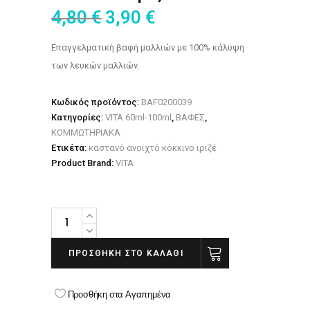
4,80
€
3,90
€
Επαγγελματική βαφή μαλλιών με 100% κάλυψη
των λευκών μαλλιών.
Κωδικός προϊόντος:
BAF0200039
Κατηγορίες:
VITA 60ml-100ml
,
ΒΑΦΕΣ
,
ΚΟΜΜΩΤΗΡΙΑΚΑ
Ετικέτα:
καστανό ανοιχτό κόκκινο ιριζέ
Product Brand:
VITA
Βαφή
μαλλιών
VITA
ΠΡΟΣΘΉΚΗ ΣΤΟ ΚΑΛΆΘΙ
5.26
ΚΑΣΤΑΝΟ
Προσθήκη στα Αγαπημένα
ΑΝΟΙΧΤΟ