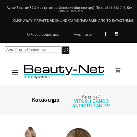
Αγίας Σοφίας 37 & Καστριτσίου,Θεσσαλονίκη (κέντρο), Τηλ.:
2311 242 246
, Κιν.:
+306976 026 185
CLICK AWAY! ΠΑΡΑΓΓΕΙΛΕ ONLINE ΚΑΙ ΜΕ ΠΑΡΑΛΑΒΗ ΑΠΟ ΤΟ ΚΑΤΑΣΤΗΜΑ!
Ο λογαριασμός μου
Αγαπημένα
Search
for:
Αρχική
/
Κατάστημα
VITA 8.1 ΞΑΝΘΟ
ΑΝΟΙΧΤΟ ΣΑΝΤΡΕ