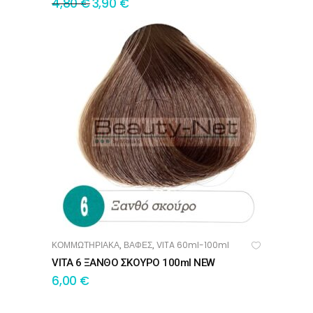
4,80
€
3,90
€
ΚΟΜΜΩΤΗΡΙΑΚΑ
ΒΑΦΕΣ
VITA 60ml-100ml
,
,
ΠΡΟΣΘΉΚΗ ΣΤΟ ΚΑΛΆΘΙ
VITA 6 ΞΑΝΘΟ ΣΚΟΥΡΟ 100ml NEW
6,00
€