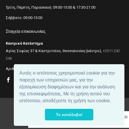
Τρίτη, Πέμπτη, Παρασκευή: 09:00-15:00 & 17:30-21:00
Σάββατο: 09:00-15:00
Στοιχεία επικοινωνίας
Κεντρικό Κατάστημα
Αγίας Σοφίας 37 & Καστριτσίου, Θεσσαλονίκη (κέντρο),
+2311 242
246
Αριθμός ΓΕΜΗ: 059299204000
Αυτός ο ιστότοπος χρησιμοποιεί cookie για την
παροχή των υπηρεσιών μας, για την
εξατομίκευση διαφημίσεων και για την ανάλυση
της επισκεψιμότητας. Με τη χρήση αυτού του
ιστότοπου, αποδέχεστε τη χρήση των cookie.
© 2018
beautynet
. All rights reserved.
Το κατάλαβα!