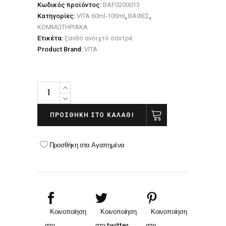
Κωδικός προϊόντος:
BAF0200013
Κατηγορίες:
VITA 60ml-100ml
,
ΒΑΦΕΣ
,
ΚΟΜΜΩΤΗΡΙΑΚΑ
Ετικέτα:
ξανθό ανοιχτό σαντρέ
Product Brand:
VITA
VITA
8.1
ΞΑΝΘΟ
ΠΡΟΣΘΉΚΗ ΣΤΟ ΚΑΛΆΘΙ
ΑΝΟΙΧΤΟ
ΣΑΝΤΡΕ
Προσθήκη στα Αγαπημένα
quantity