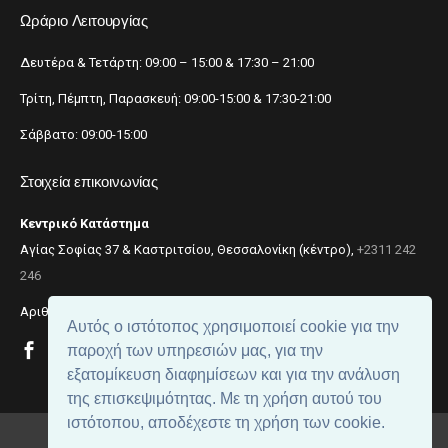
Ωράριο Λειτουργίας
Δευτέρα & Τετάρτη: 09:00 – 15:00 & 17:30 – 21:00
Τρίτη, Πέμπτη, Παρασκευή: 09:00-15:00 & 17:30-21:00
Σάββατο: 09:00-15:00
Στοιχεία επικοινωνίας
Κεντρικό Κατάστημα
Αγίας Σοφίας 37 & Καστριτσίου, Θεσσαλονίκη (κέντρο),
+2311 242
246
Αριθμός ΓΕΜΗ: 059299204000
Αυτός ο ιστότοπος χρησιμοποιεί cookie για την
παροχή των υπηρεσιών μας, για την
εξατομίκευση διαφημίσεων και για την ανάλυση
της επισκεψιμότητας. Με τη χρήση αυτού του
ιστότοπου, αποδέχεστε τη χρήση των cookie.
© 2018
beautynet
. All rights reserved.