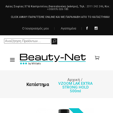
Αγίας Σοφίας 37 & Καστριτσίου,Θεσσαλονίκη (κέντρο), Τηλ.:
2311 242 246
, Κιν.:
+306976 026 185
CLICK AWAY! ΠΑΡΑΓΓΕΙΛΕ ONLINE ΚΑΙ ΜΕ ΠΑΡΑΛΑΒΗ ΑΠΟ ΤΟ ΚΑΤΑΣΤΗΜΑ!
Ο λογαριασμός μου
Αγαπημένα
Search
for:
Αρχική
/
VZOOM LAK EXTRA
Κατάστημα
STRONG HOLD
500ml