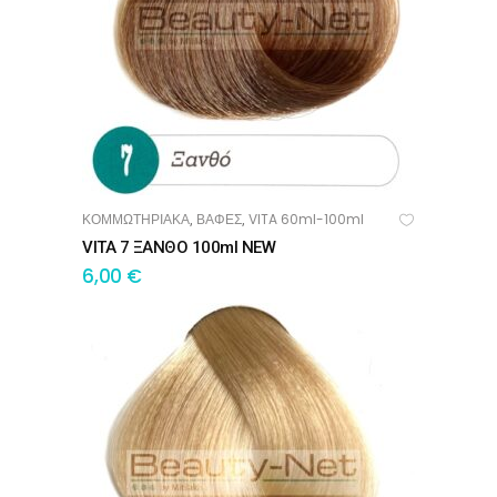
ΚΟΜΜΩΤΗΡΙΑΚΑ
ΒΑΦΕΣ
VITA 60ml-100ml
,
,
ΠΡΟΣΘΉΚΗ ΣΤΟ ΚΑΛΆΘΙ
VITA 7 ΞΑΝΘΟ 100ml NEW
6,00
€