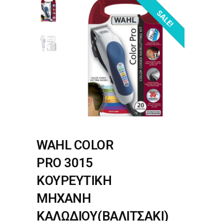
OUT OF STOCK!
SALE!
WAHL COLOR
PRO 3015
ΚΟΥΡΕΥΤΙΚΗ
ΜΗΧΑΝΗ
ΚΑΛΩΔΙΟΥ(ΒΑΛΙΤΣΑΚΙ)