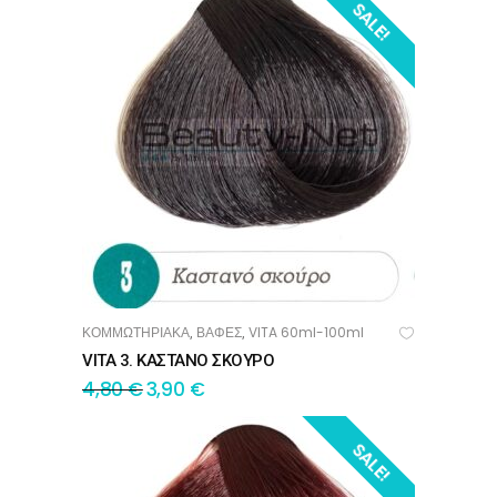
SALE!
ΚΟΜΜΩΤΗΡΙΑΚΑ
ΒΑΦΕΣ
VITA 60ml-100ml
,
,
ΠΡΟΣΘΉΚΗ ΣΤΟ ΚΑΛΆΘΙ
VITA 3. ΚΑΣΤΑΝΟ ΣΚΟΥΡΟ
4,80
€
3,90
€
SALE!