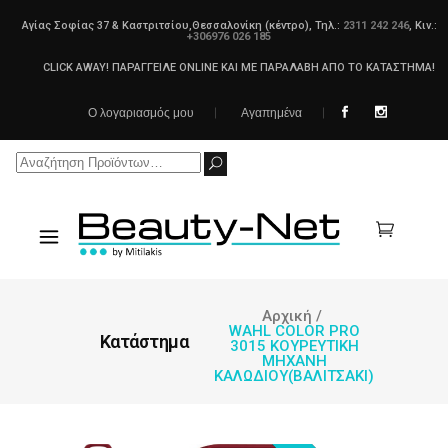
Αγίας Σοφίας 37 & Καστριτσίου,Θεσσαλονίκη (κέντρο), Τηλ.:
2311 242 246
, Κιν.:
+306976 026 185
CLICK AWAY! ΠΑΡΑΓΓΕΙΛΕ ONLINE ΚΑΙ ΜΕ ΠΑΡΑΛΑΒΗ ΑΠΟ ΤΟ ΚΑΤΑΣΤΗΜΑ!
Ο λογαριασμός μου
Αγαπημένα
Search
for:
Αρχική
/
WAHL COLOR PRO
Κατάστημα
3015 ΚΟΥΡΕΥΤΙΚΗ
ΜΗΧΑΝΗ
ΚΑΛΩΔΙΟΥ(ΒΑΛΙΤΣΑΚΙ)