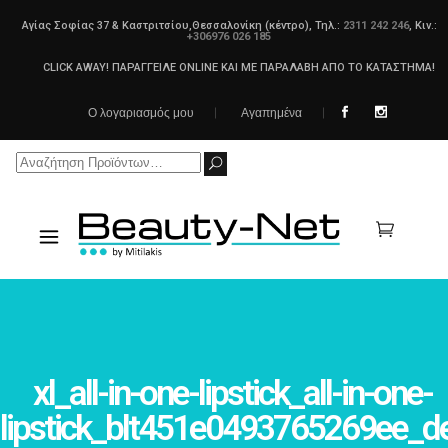
Αγίας Σοφίας 37 & Καστριτσίου,Θεσσαλονίκη (κέντρο), Τηλ.:
2311 242 246
, Κιν.:
+306976 026 185
CLICK AWAY! ΠΑΡΑΓΓΕΙΛΕ ONLINE ΚΑΙ ΜΕ ΠΑΡΑΛΑΒΗ ΑΠΟ ΤΟ ΚΑΤΑΣΤΗΜΑ!
Ο λογαριασμός μου
Αγαπημένα
Search
for:
xl_all-in-one-lipstick_all-in-one-
lipstick_blt451e0493765269ee_d