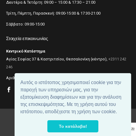
Δευτέρα & Τετάρτη: 09:00 – 15:00 & 17:30 – 21:00
Τρίτη, Πέμπτη, Παρασκευή: 09:00-15:00 & 17:30-21:00
Σάββατο: 09:00-15:00
Στοιχεία επικοινωνίας
Κεντρικό Κατάστημα
Αγίας Σοφίας 37 & Καστριτσίου, Θεσσαλονίκη (κέντρο),
+2311 242
246
Αριθμός ΓΕΜΗ: 059299204000
Αυτός ο ιστότοπος χρησιμοποιεί cookie για την
παροχή των υπηρεσιών μας, για την
εξατομίκευση διαφημίσεων και για την ανάλυση
της επισκεψιμότητας. Με τη χρήση αυτού του
ιστότοπου, αποδέχεστε τη χρήση των cookie.
© 2018
beautynet
. All rights reserved.
Το κατάλαβα!