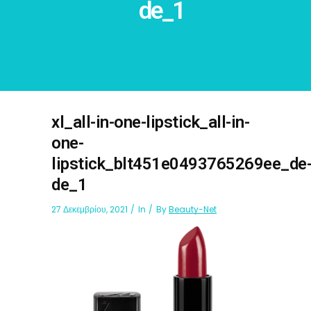
de_1
xl_all-in-one-lipstick_all-in-
one-
lipstick_blt451e0493765269ee_de
de_1
27 Δεκεμβρίου, 2021
In
By
Beauty-Net