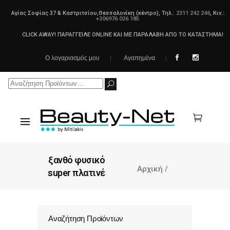
Αγίας Σοφίας 37 & Καστριτσίου,Θεσσαλονίκη (κέντρο), Τηλ.:
2311 242 246
, Κιν.:
+306976 026 185
CLICK AWAY! ΠΑΡΑΓΓΕΙΛΕ ONLINE ΚΑΙ ΜΕ ΠΑΡΑΛΑΒΗ ΑΠΟ ΤΟ ΚΑΤΑΣΤΗΜΑ!
Ο λογαριασμός μου
Αγαπημένα
Search
for:
ξανθό φυσικό
Αρχική
/
super πλατινέ
Αναζήτηση Προϊόντων