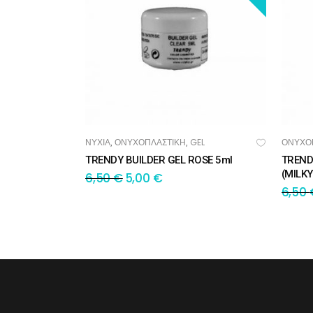
ΝΥΧΙΑ
ΟΝΥΧΟΠΛΑΣΤΙΚΗ
GEL
ΟΝΥΧΟ
,
,
ΠΡΟΣΘΉΚΗ ΣΤΟ ΚΑΛΆΘΙ
ΠΡ
TRENDY BUILDER GEL ROSE 5ml
TREND
(MILKY
6,50
€
5,00
€
6,50