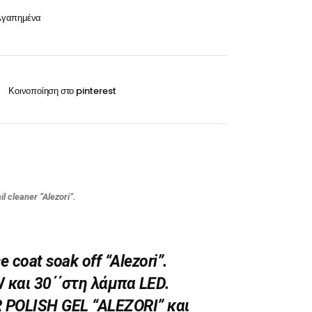
Οξυζενέ
Αγαπημένα
Exclusive 100ml
Περμανάντ-Χημικά
VITA 60ml-100ml
RILKEN Silken color 60ml
WELLA Koleston perfect 60ml
Οξυζενέ
Περμανάντ-Χημικά
 cleaner “Alezori”.
oat soak off “Alezori”.
W και 30΄΄στη λάμπα LED.
 POLISH GEL “ALEZORI” και