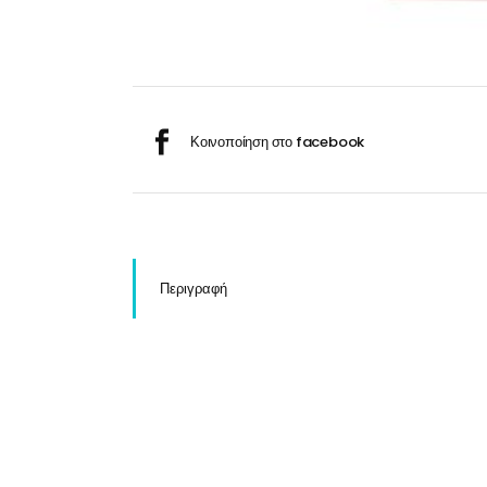
Σαμ
Μάσκα προσώπου
Αποσμητικά
Σπρ
Γάντια
Ξύρισμα
Χρ
Λουτήρες
Καρέκλες
Περιγραφή
Λουτήρες
Καρέκλες