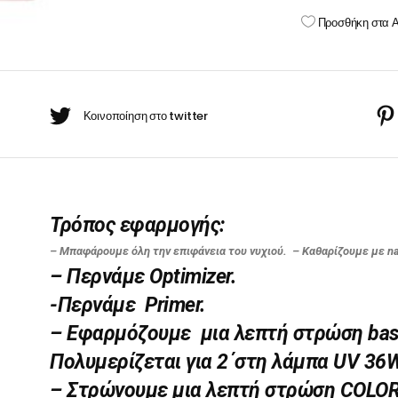
BARBER-ΧΤΕΝΕΣ
polish
Προσθήκη στα 
πουάν Silver
VIRIDIAN
Κρέμες χεριών
08
έι Ρίζας
quantity
ωμομάσκες
Τρόπος εφαρμογής:
– Μπαφάρουμε όλη την επιφάνεια του νυχιού. – Καθαρίζουμε με nail
– Περνάμε Optimizer.
-Περνάμε Primer.
– Εφαρμόζουμε μια λεπτή στρώση base c
Πολυμερίζεται για 2΄στη λάμπα UV 36
– Στρώνουμε μια λεπτή στρώση COLOR