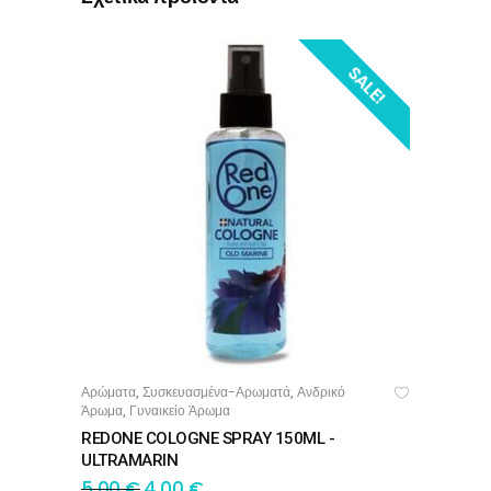
SALE!
Αρώματα
Συσκευασμένα-Αρωματά
Ανδρικό
,
,
ΠΡΟΣΘΉΚΗ ΣΤΟ ΚΑΛΆΘΙ
Άρωμα
Γυναικείο Άρωμα
,
REDONE COLOGNE SPRAY 150ML -
ULTRAMARIN
5,00
€
4,00
€