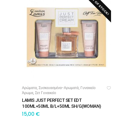
OUT OF STOCK!
Αρώματα
Συσκευασμένα-Αρωματά
Γυναικείο
,
,
ΔΙΑΒΆΣΤΕ ΠΕΡΙΣΣΌΤΕΡΑ
Άρωμα
Σετ Γυναικείο
,
LAMIS JUST PERFECT SET EDT
100ML+50ML B/L+50ML SH/G(WOMAN)
15,00
€