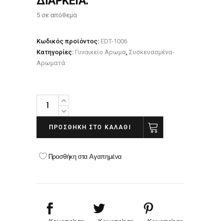
ΔΙΑΡΚΕΙΑ.
5 σε απόθεμα
Κωδικός προϊόντος:
EDT-1006
Κατηγορίες:
Γυναικείο Άρωμα
,
Συσκευασμένα-
Αρωματά
ΑΡΩΜΑ
SWEET
EDP
ΠΡΟΣΘΉΚΗ ΣΤΟ ΚΑΛΆΘΙ
100ML
NEW
Προσθήκη στα Αγαπημένα
BRAND
quantity