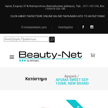
Αγίας Σοφίας 37 & Καστριτσίου,Θεσσαλονίκη (κέντρο), Τηλ.:
2311 242 246
, Κιν.:
+306976 026 185
CLICK AWAY! ΠΑΡΑΓΓΕΙΛΕ ONLINE ΚΑΙ ΜΕ ΠΑΡΑΛΑΒΗ ΑΠΟ ΤΟ ΚΑΤΑΣΤΗΜΑ!
Ο λογαριασμός μου
Αγαπημένα
Search
for:
Αρχική
/
Κατάστημα
ΑΡΩΜΑ SWEET EDP
100ML NEW BRAND