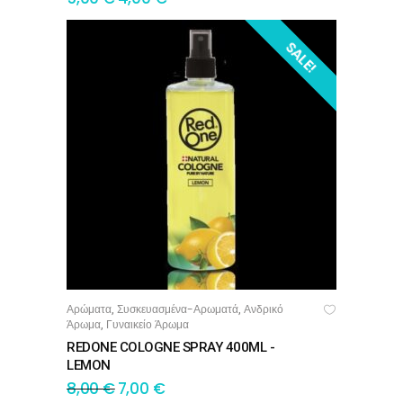
SALE!
Αρώματα
Συσκευασμένα-Αρωματά
Ανδρικό
,
,
ΠΡΟΣΘΉΚΗ ΣΤΟ ΚΑΛΆΘΙ
Άρωμα
Γυναικείο Άρωμα
,
REDONE COLOGNE SPRAY 400ML -
LEMON
8,00
€
7,00
€