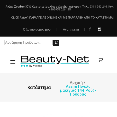
Αγίας Σοφίας 37 & Καστριτσίου,Θεσσαλονίκη (κέντρο), Τηλ.:
2311 242 246
, Κιν.:
+306976 026 185
CLICK AWAY! ΠΑΡΑΓΓΕΙΛΕ ONLINE ΚΑΙ ΜΕ ΠΑΡΑΛΑΒΗ ΑΠΟ ΤΟ ΚΑΤΑΣΤΗΜΑ!
Ο λογαριασμός μου
Αγαπημένα
Search
for:
Αρχική
/
Assim Πινέλο
Κατάστημα
μακιγιάζ 144 Ρούζ-
Πούδρας