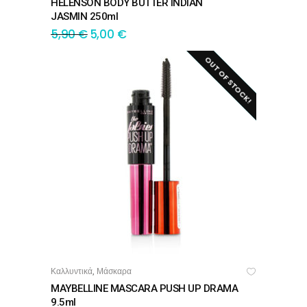
HELENSON BODY BUTTER INDIAN
JASMIN 250ml
5,90
€
5,00
€
OUT OF STOCK!
SALE!
Καλλυντικά
Μάσκαρα
,
ΔΙΑΒΆΣΤΕ ΠΕΡΙΣΣΌΤΕΡΑ
MAYBELLINE MASCARA PUSH UP DRAMA
9.5ml