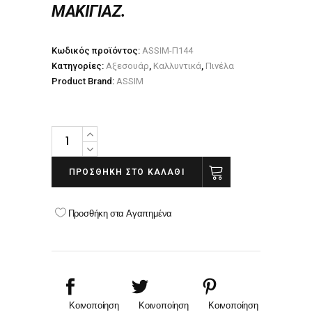
ΜΑΚΙΓΙΑΖ.
Κωδικός προϊόντος:
ASSIM-Π144
Κατηγορίες:
Αξεσουάρ
,
Καλλυντικά
,
Πινέλα
Product Brand:
ASSIM
Assim
Πινέλο
μακιγιάζ
ΠΡΟΣΘΉΚΗ ΣΤΟ ΚΑΛΆΘΙ
144
Ρούζ-
Προσθήκη στα Αγαπημένα
Πούδρας
quantity