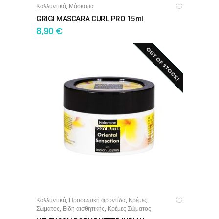
Καλλυντικά
Μάσκαρα
,
ΠΡΟΣΘΉΚΗ ΣΤΟ ΚΑΛΆΘΙ
GRIGI MASCARA CURL PRO 15ml
8,90
€
OUT OF STOCK!
SALE!
Καλλυντικά
Προσωπική φροντίδα
Κρέμες
,
,
ΔΙΑΒΆΣΤΕ ΠΕΡΙΣΣΌΤΕΡΑ
Σώματος
Είδη αισθητικής
Κρέμες Σώματος
,
,