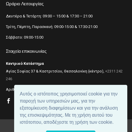
Ωράριο Λειτουργίας
Δευτέρα & Τετάρτη: 09:00 – 15:00 & 17:30 – 21:00
Τρίτη, Πέμπτη, Παρασκευή: 09:00-15:00 & 17:30-21:00
Σάββατο: 09:00-15:00
Στοιχεία επικοινωνίας
Κεντρικό Κατάστημα
Αγίας Σοφίας 37 & Καστριτσίου, Θεσσαλονίκη (κέντρο),
+2311 242
246
Αριθμός ΓΕΜΗ: 059299204000
Αυτός ο ιστότοπος χρησιμοποιεί cookie για την
παροχή των υπηρεσιών μας, για την
εξατομίκευση διαφημίσεων και για την ανάλυση
της επισκεψιμότητας. Με τη χρήση αυτού του
ιστότοπου, αποδέχεστε τη χρήση των cookie.
© 2018
beautynet
. All rights reserved.