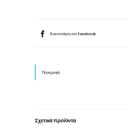
Σαμ
Μάσκα προσώπου
Αποσμητικά
Σπρ
Γάντια
Ξύρισμα
Χρ
Λουτήρες
Καρέκλες
Περιγραφή
Λουτήρες
Καρέκλες
Σχετικά προϊόντα