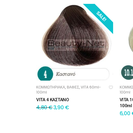
SALE!
ΚΟΜΜΩΤΗΡΙΑΚΑ
ΒΑΦΕΣ
VITA 60ml-
ΚΟΜΜΩ
,
,
ΠΡΟΣΘΉΚΗ ΣΤΟ ΚΑΛΆΘΙ
ΠΡ
100ml
100ml
VITA 4 ΚΑΣΤΑΝΟ
VITA 
100ml
4,80
€
3,90
€
6,00