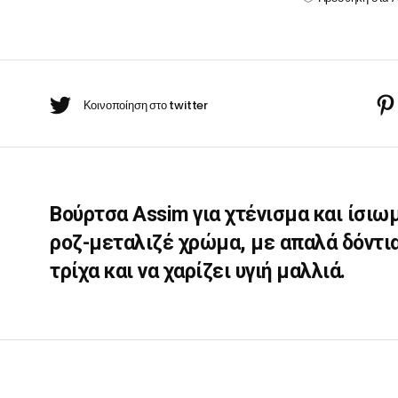
ροζ
BARBER-ΧΤΕΝΕΣ
μεταλιζέ
πουάν Silver
Κρέμες χεριών
Νο
έι Ρίζας
8588
quantity
ωμομάσκες
Βούρτσα Assim για χτένισμα και ίσιω
ροζ-μεταλιζέ χρώμα, με απαλά δόντια 
τρίχα και να χαρίζει υγιή μαλλιά.