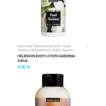
Καλλυντικά
Προσωπική φροντίδα
Κρέμες
,
,
ΠΡΟΣΘΉΚΗ ΣΤΟ ΚΑΛΆΘΙ
Σώματος
Είδη αισθητικής
Κρέμες Σώματος
,
,
HELENSON BODY LOTION GARDENIA
500ml
5,90
€