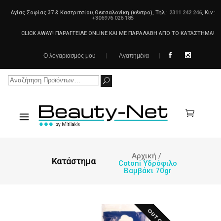
Αγίας Σοφίας 37 & Καστριτσίου,Θεσσαλονίκη (κέντρο), Τηλ.:
2311 242 246
, Κιν.:
+306976 026 185
CLICK AWAY! ΠΑΡΑΓΓΕΙΛΕ ONLINE ΚΑΙ ΜΕ ΠΑΡΑΛΑΒΗ ΑΠΟ ΤΟ ΚΑΤΑΣΤΗΜΑ!
Ο λογαριασμός μου
Αγαπημένα
Search
for:
Αρχική
/
Κατάστημα
Cotoni Υδρόφιλο
Βαμβάκι 70gr