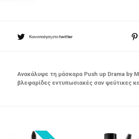
BARBER-ΧΤΕΝΕΣ
πουάν Silver
Κρέμες χεριών
έι Ρίζας
ωμομάσκες
Ανακάλυψε τη μάσκαρα Push up Drama by Ma
βλεφαρίδες εντυπωσιακές σαν ψεύτικες κα