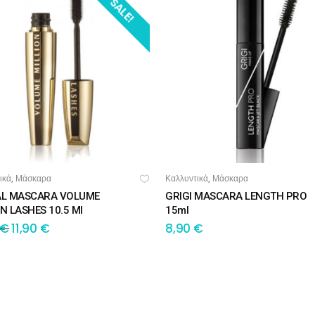
SALE!
ικά
Μάσκαρα
Καλλυντικά
Μάσκαρα
,
,
ΟΣΘΉΚΗ ΣΤΟ ΚΑΛΆΘΙ
ΠΡΟΣΘΉΚΗ ΣΤΟ ΚΑΛΆΘΙ
AL MASCARA VOLUME
GRIGI MASCARA LENGTH PRO
N LASHES 10.5 Ml
15ml
€
11,90
€
8,90
€