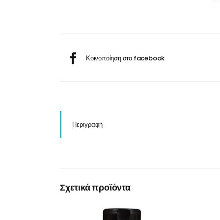
Σαμ
Μάσκα προσώπου
Αποσμητικά
Σπρ
Γάντια
Ξύρισμα
Χρ
Λουτήρες
Καρέκλες
Περιγραφή
Λουτήρες
Καρέκλες
Σχετικά προϊόντα