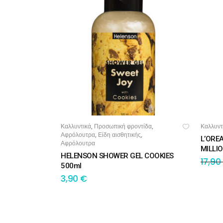
Καλλυντικά
Προσωπική φροντίδα
Καλλυντ
,
,
ΠΡΟΣΘΉΚΗ ΣΤΟ ΚΑΛΆΘΙ
ΠΡ
Αφρόλουτρα
Είδη αισθητικής
,
,
L’ORE
Αφρόλουτρα
MILLIO
HELENSON SHOWER GEL COOKIES
17,90
500ml
3,90
€