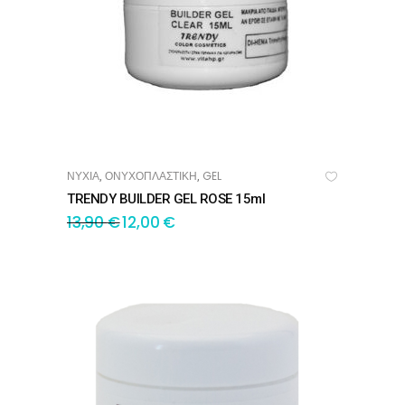
ΝΥΧΙΑ
ΟΝΥΧΟΠΛΑΣΤΙΚΗ
GEL
,
,
ΠΡΟΣΘΉΚΗ ΣΤΟ ΚΑΛΆΘΙ
TRENDY BUILDER GEL ROSE 15ml
13,90
€
12,00
€