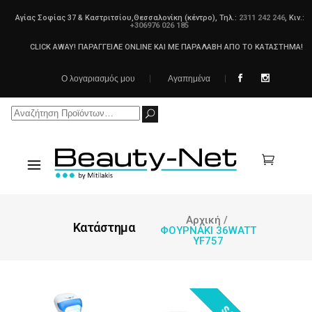
Αγίας Σοφίας 37 & Καστριτσίου,Θεσσαλονίκη (κέντρο), Τηλ.:
2311 242 246
, Κιν.:
+306976 026 185
CLICK AWAY! ΠΑΡΑΓΓΕΙΛΕ ONLINE ΚΑΙ ΜΕ ΠΑΡΑΛΑΒΗ ΑΠΟ ΤΟ ΚΑΤΑΣΤΗΜΑ!
Ο λογαριασμός μου
Αγαπημένα
Search
for:
Αρχική
/
Κατάστημα
ΦΟΥΡΝΑΚΙ 36WATT
YF757