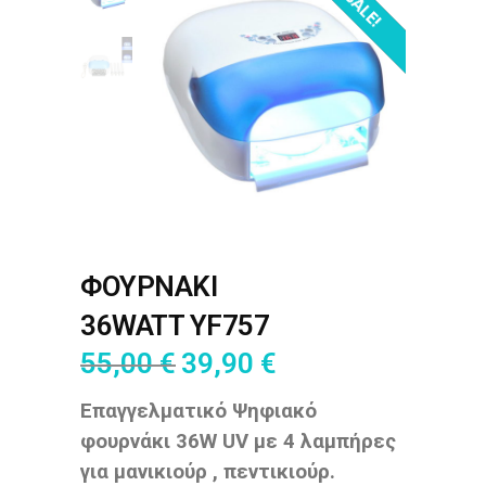
OUT OF STOCK!
SALE!
ΦΟΥΡΝΑΚΙ
36WATT YF757
55,00
€
39,90
€
Επαγγελματικό Ψηφιακό
φουρνάκι 36W UV με 4 λαμπήρες
για μανικιούρ , πεντικιούρ.