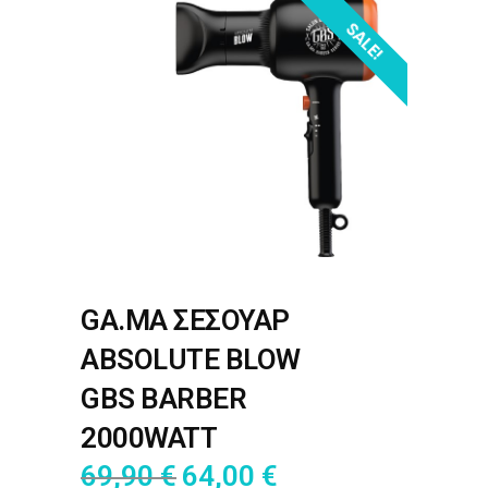
SALE!
GA.MA ΣΕΣΟΥΑΡ
ABSOLUTE BLOW
GBS BARBER
2000WATT
69,90
€
64,00
€