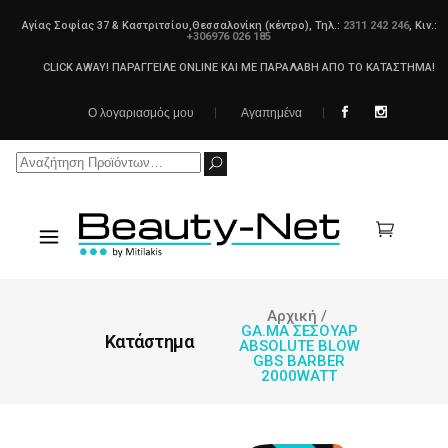
Αγίας Σοφίας 37 & Καστριτσίου,Θεσσαλονίκη (κέντρο), Τηλ.:
2311 242 246
, Κιν.:
+306976 026 185
CLICK AWAY! ΠΑΡΑΓΓΕΙΛΕ ONLINE ΚΑΙ ΜΕ ΠΑΡΑΛΑΒΗ ΑΠΟ ΤΟ ΚΑΤΑΣΤΗΜΑ!
Ο λογαριασμός μου
Αγαπημένα
Search
for:
Αρχική
/
GA.MA ΣΕΣΟΥΑΡ
Κατάστημα
ABSOLUTE BLOW
GBS BARBER
2000WATT