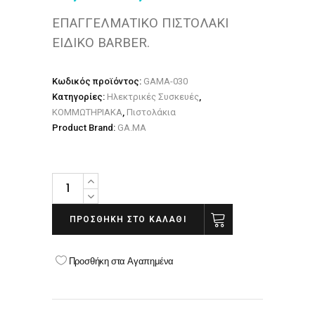
ΕΠΑΓΓΕΛΜΑΤΙΚΟ ΠΙΣΤΟΛΑΚΙ
ΕΙΔΙΚΟ BARBER.
Κωδικός προϊόντος:
GAMA-030
Κατηγορίες:
Ηλεκτρικές Συσκευές
,
ΚΟΜΜΩΤΗΡΙΑΚΑ
,
Πιστολάκια
Product Brand:
GA.MA
GA.MA
ΣΕΣΟΥΑΡ
ABSOLUTE
ΠΡΟΣΘΉΚΗ ΣΤΟ ΚΑΛΆΘΙ
BLOW
GBS
Προσθήκη στα Αγαπημένα
BARBER
2000WATT
quantity