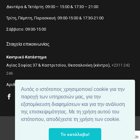
Δευτέρα & Τετάρτη: 09:00 – 15:00 & 17:30 – 21:00
Τρίτη, Πέμπτη, Παρασκευή: 09:00-15:00 & 17:30-21:00
Σάββατο: 09:00-15:00
Στοιχεία επικοινωνίας
Κεντρικό Κατάστημα
Αγίας Σοφίας 37 & Καστριτσίου, Θεσσαλονίκη (κέντρο),
+2311 242
246
Αριθμός ΓΕΜΗ: 059299204000
Αυτός ο ιστότοπος χρησιμοποιεί cookie για την
παροχή των υπηρεσιών μας, για την
εξατομίκευση διαφημίσεων και για την ανάλυση
της επισκεψιμότητας. Με τη χρήση αυτού του
ιστότοπου, αποδέχεστε τη χρήση των cookie.
© 2018
beautynet
. All rights reserved.
Το κατάλαβα!