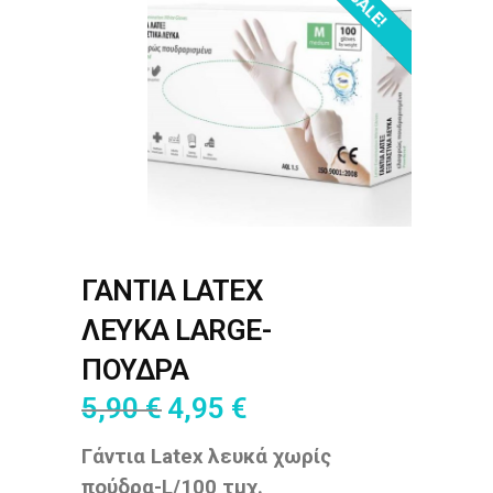
OUT OF STOCK!
SALE!
ΓΑΝΤΙΑ LATEX
ΛΕΥΚΑ LARGE-
ΠΟΥΔΡΑ
5,90
€
4,95
€
Γάντια Latex λευκά χωρίς
πούδρα-L/100 τμχ.