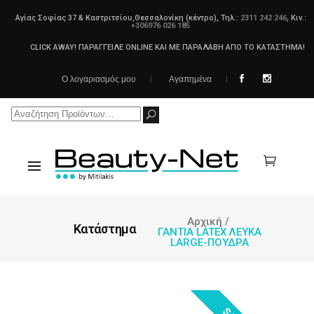
Αγίας Σοφίας 37 & Καστριτσίου,Θεσσαλονίκη (κέντρο), Τηλ.:
2311 242 246
, Κιν.:
+306976 026 185
CLICK AWAY! ΠΑΡΑΓΓΕΙΛΕ ONLINE ΚΑΙ ΜΕ ΠΑΡΑΛΑΒΗ ΑΠΟ ΤΟ ΚΑΤΑΣΤΗΜΑ!
Ο λογαριασμός μου
Αγαπημένα
Search
for:
Αρχική
/
Κατάστημα
ΓΑΝΤΙΑ LATEX ΛΕΥΚΑ
LARGE-ΠΟΥΔΡΑ