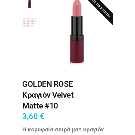
OUT OF STOCK!
GOLDEN ROSE
Κραγιόν Velvet
Matte #10
3,60
€
Η κορυφαία σειρά ματ κραγιόν