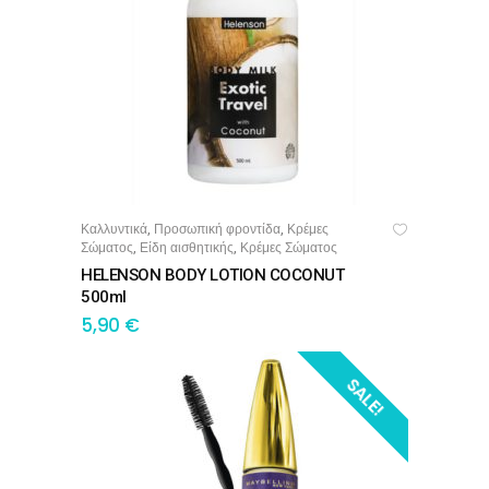
Καλλυντικά
Προσωπική φροντίδα
Κρέμες
,
,
ΠΡΟΣΘΉΚΗ ΣΤΟ ΚΑΛΆΘΙ
Σώματος
Είδη αισθητικής
Κρέμες Σώματος
,
,
HELENSON BODY LOTION COCONUT
500ml
5,90
€
SALE!