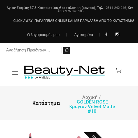
Αγίας Σοφίας 37 & Καστριτσίου,Θεσσαλονίκη (κέντρο), Τηλ.:
2311 242 246
, Κιν.:
+306976 026 185
CLICK AWAY! ΠΑΡΑΓΓΕΙΛΕ ONLINE ΚΑΙ ΜΕ ΠΑΡΑΛΑΒΗ ΑΠΟ ΤΟ ΚΑΤΑΣΤΗΜΑ!
Ο λογαριασμός μου
Αγαπημένα
Search
for:
Αρχική
/
GOLDEN ROSE
Κατάστημα
Κραγιόν Velvet Matte
#10