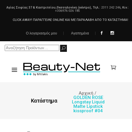
Αγίας Σοφίας 37 & Καστριτσίου,Θεσσαλονίκη (κέντρο), Τηλ.:
2311 242 246
, Κιν.:
+306976 026 185
CLICK AWAY! ΠΑΡΑΓΓΕΙΛΕ ONLINE ΚΑΙ ΜΕ ΠΑΡΑΛΑΒΗ ΑΠΟ ΤΟ ΚΑΤΑΣΤΗΜΑ!
Ο λογαριασμός μου
Αγαπημένα
Search
for:
Αρχική
/
GOLDEN ROSE
Κατάστημα
Longstay Liquid
Matte Lipstick
kissproof #04