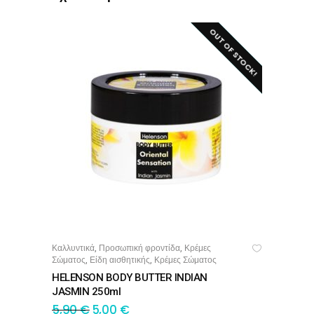
OUT OF STOCK!
SALE!
Καλλυντικά
Προσωπική φροντίδα
Κρέμες
,
,
ΔΙΑΒΆΣΤΕ ΠΕΡΙΣΣΌΤΕΡΑ
Σώματος
Είδη αισθητικής
Κρέμες Σώματος
,
,
HELENSON BODY BUTTER INDIAN
JASMIN 250ml
5,90
€
5,00
€