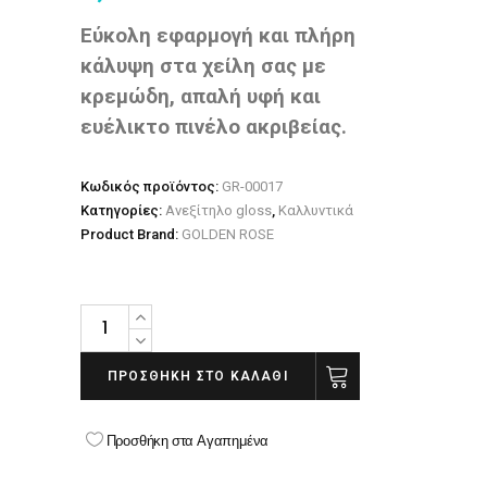
Εύκολη εφαρμογή και πλήρη
κάλυψη στα χείλη σας με
κρεμώδη, απαλή υφή και
ευέλικτο πινέλο ακριβείας.
Κωδικός προϊόντος:
GR-00017
Κατηγορίες:
Ανεξίτηλο gloss
,
Καλλυντικά
Product Brand:
GOLDEN ROSE
GOLDEN
ROSE
Longstay
ΠΡΟΣΘΉΚΗ ΣΤΟ ΚΑΛΆΘΙ
Liquid
Matte
Προσθήκη στα Αγαπημένα
Lipstick
kissproof