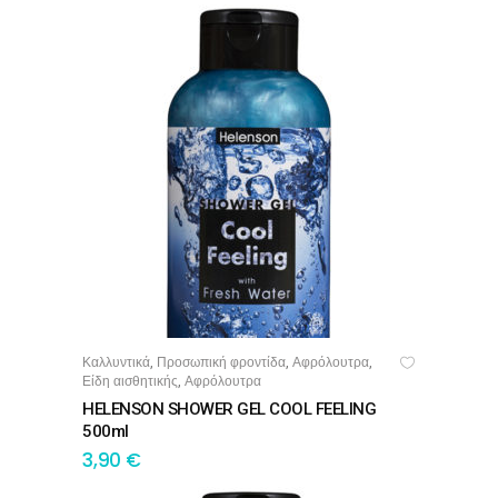
Καλλυντικά
Προσωπική φροντίδα
Αφρόλουτρα
,
,
,
ΠΡΟΣΘΉΚΗ ΣΤΟ ΚΑΛΆΘΙ
Είδη αισθητικής
Αφρόλουτρα
,
HELENSON SHOWER GEL COOL FEELING
500ml
3,90
€