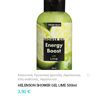
Καλλυντικά
Προσωπική φροντίδα
Αφρόλουτρα
,
,
,
ΠΡΟΣΘΉΚΗ ΣΤΟ ΚΑΛΆΘΙ
Είδη αισθητικής
Αφρόλουτρα
,
HELENSON SHOWER GEL LIME 500ml
3,90
€