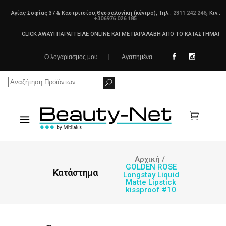
Αγίας Σοφίας 37 & Καστριτσίου,Θεσσαλονίκη (κέντρο), Τηλ.:
2311 242 246
, Κιν.:
+306976 026 185
CLICK AWAY! ΠΑΡΑΓΓΕΙΛΕ ONLINE ΚΑΙ ΜΕ ΠΑΡΑΛΑΒΗ ΑΠΟ ΤΟ ΚΑΤΑΣΤΗΜΑ!
Ο λογαριασμός μου
Αγαπημένα
Search
for:
Αρχική
/
GOLDEN ROSE
Κατάστημα
Longstay Liquid
Matte Lipstick
kissproof #10