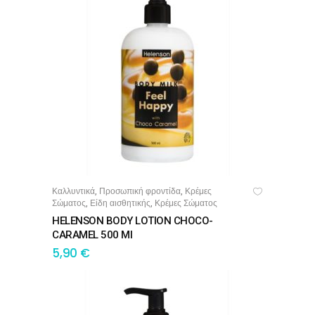
Καλλυντικά
Προσωπική φροντίδα
Κρέμες
,
,
ΠΡΟΣΘΉΚΗ ΣΤΟ ΚΑΛΆΘΙ
Σώματος
Είδη αισθητικής
Κρέμες Σώματος
,
,
HELENSON BODY LOTION CHOCO-
CARAMEL 500 Ml
5,90
€