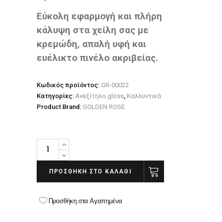
Εύκολη εφαρμογή και πλήρη
κάλυψη στα χείλη σας με
κρεμώδη, απαλή υφή και
ευέλικτο πινέλο ακριβείας.
Κωδικός προϊόντος:
GR-00022
Κατηγορίες:
Ανεξίτηλο gloss
,
Καλλυντικά
Product Brand:
GOLDEN ROSE
GOLDEN
ROSE
Longstay
ΠΡΟΣΘΉΚΗ ΣΤΟ ΚΑΛΆΘΙ
Liquid
Matte
Προσθήκη στα Αγαπημένα
Lipstick
kissproof