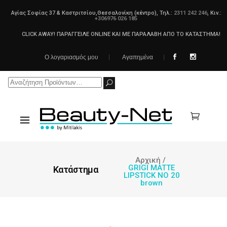
Αγίας Σοφίας 37 & Καστριτσίου,Θεσσαλονίκη (κέντρο), Τηλ.:
2311 242 246
, Κιν.:
+306976 026 185
CLICK AWAY! ΠΑΡΑΓΓΕΙΛΕ ONLINE ΚΑΙ ΜΕ ΠΑΡΑΛΑΒΗ ΑΠΟ ΤΟ ΚΑΤΑΣΤΗΜΑ!
Ο λογαριασμός μου
Αγαπημένα
Search
for:
Αρχική
/
GRIGI MATTE
Κατάστημα
LIPSTICK NO 20
brown