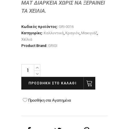
ΜΑΤ ΔΙΑΡΚΕΙΑ ΧΩΡΙΣ ΝΑ ΞΕΡΑΙΝΕΙ
ΤΑ ΧΕΙΛΙΑ.
Κωδικός προϊόντος:
GRI-0016
Κατηγορίες:
Καλλυντικά
,
Κραγιόν
,
Μακιγιάζ
,
Χείλια
Product Brand:
GRIGI
GRIGI
MATTE
LIPSTICK
ΠΡΟΣΘΉΚΗ ΣΤΟ ΚΑΛΆΘΙ
NO
20
Προσθήκη στα Αγαπημένα
brown
quantity