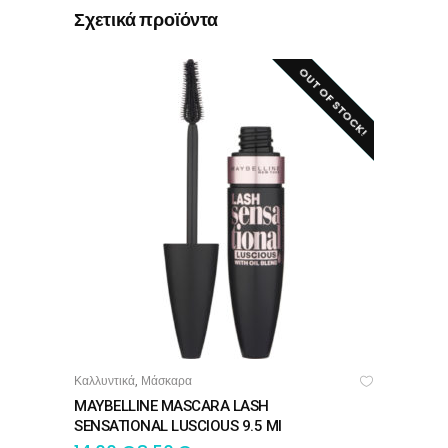
Σχετικά προϊόντα
OUT OF STOCK!
SALE!
Καλλυντικά
Μάσκαρα
,
ΔΙΑΒΆΣΤΕ ΠΕΡΙΣΣΌΤΕΡΑ
MAYBELLINE MASCARA LASH
SENSATIONAL LUSCIOUS 9.5 Ml