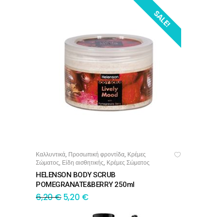
SALE!
Καλλυντικά
Προσωπική φροντίδα
Κρέμες
,
,
ΠΡΟΣΘΉΚΗ ΣΤΟ ΚΑΛΆΘΙ
Σώματος
Είδη αισθητικής
Κρέμες Σώματος
,
,
HELENSON BODY SCRUB
POMEGRANATE&BERRY 250ml
6,20
€
5,20
€