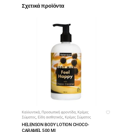
Σχετικά προϊόντα
Καλλυντικά
Προσωπική φροντίδα
Κρέμες
,
,
ΠΡΟΣΘΉΚΗ ΣΤΟ ΚΑΛΆΘΙ
Σώματος
Είδη αισθητικής
Κρέμες Σώματος
,
,
HELENSON BODY LOTION CHOCO-
CARAMEL 500 Ml