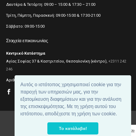
Δευτέρα & Τετάρτη: 09:00 – 15:00 & 17:30 – 21:00
Τρίτη, Πέμπτη, Παρασκευή: 09:00-15:00 & 17:30-21:00
Σάββατο: 09:00-15:00
Στοιχεία επικοινωνίας
Κεντρικό Κατάστημα
Αγίας Σοφίας 37 & Καστριτσίου, Θεσσαλονίκη (κέντρο),
+2311 242
246
Αριθμός ΓΕΜΗ: 059299204000
Αυτός ο ιστότοπος χρησιμοποιεί cookie για την
παροχή των υπηρεσιών μας, για την
εξατομίκευση διαφημίσεων και για την ανάλυση
της επισκεψιμότητας. Με τη χρήση αυτού του
ιστότοπου, αποδέχεστε τη χρήση των cookie.
© 2018
beautynet
. All rights reserved.
Το κατάλαβα!