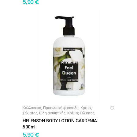
5,90
€
Καλλυντικά
Προσωπική φροντίδα
Κρέμες
,
,
ΠΡΟΣΘΉΚΗ ΣΤΟ ΚΑΛΆΘΙ
Σώματος
Είδη αισθητικής
Κρέμες Σώματος
,
,
HELENSON BODY LOTION GARDENIA
500ml
5,90
€