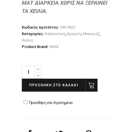
ΜΑΤ ΔΙΑΡΚΕΙΑ ΧΩΡΙΣ ΝΑ ΞΕΡΑΙΝΕΙ
ΤΑ ΧΕΙΛΙΑ.
Κωδικός προϊόντος:
GRI-0022
Κατηγορίες:
Καλλυντικά
,
Κραγιόν
,
Μακιγιάζ
,
Χείλια
Product Brand:
GRIGI
GRIGI
MATTE
LIPSTICK
ΠΡΟΣΘΉΚΗ ΣΤΟ ΚΑΛΆΘΙ
NO
29
Προσθήκη στα Αγαπημένα
dark
orange
quantity