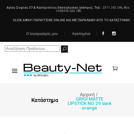
Αγίας Σοφίας 37 & Καστριτσίου,Θεσσαλονίκη (κέντρο), Τηλ.:
2311 242 246
, Κιν.:
+306976 026 185
CLICK AWAY! ΠΑΡΑΓΓΕΙΛΕ ONLINE ΚΑΙ ΜΕ ΠΑΡΑΛΑΒΗ ΑΠΟ ΤΟ ΚΑΤΑΣΤΗΜΑ!
Ο λογαριασμός μου
Αγαπημένα
Search
for:
Αρχική
/
GRIGI MATTE
Κατάστημα
LIPSTICK NO 29 dark
orange