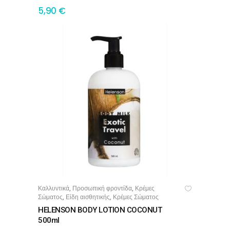
5,90
€
Καλλυντικά
Προσωπική φροντίδα
Κρέμες
,
,
ΠΡΟΣΘΉΚΗ ΣΤΟ ΚΑΛΆΘΙ
Σώματος
Είδη αισθητικής
Κρέμες Σώματος
,
,
HELENSON BODY LOTION COCONUT
500ml