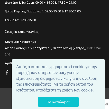
Δευτέρα & Τετάρτη: 09:00 – 15:00 & 17:30 – 21:00
Τρίτη, Πέμπτη, Παρασκευή: 09:00-15:00 & 17:30-21:00
Σάββατο: 09:00-15:00
Στοιχεία επικοινωνίας
Κεντρικό Κατάστημα
Αγίας Σοφίας 37 & Καστριτσίου, Θεσσαλονίκη (κέντρο),
+2311 242
246
Αριθμός ΓΕΜΗ: 059299204000
Αυτός ο ιστότοπος χρησιμοποιεί cookie για την
παροχή των υπηρεσιών μας, για την
εξατομίκευση διαφημίσεων και για την ανάλυση
της επισκεψιμότητας. Με τη χρήση αυτού του
ιστότοπου, αποδέχεστε τη χρήση των cookie.
© 2018
beautynet
. All rights reserved.
Το κατάλαβα!