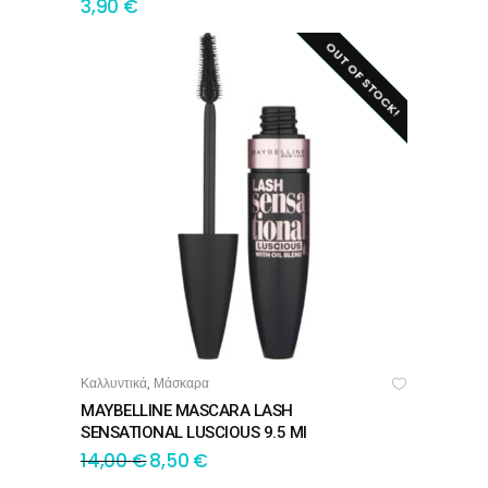
3,90
€
OUT OF STOCK!
SALE!
Καλλυντικά
Μάσκαρα
,
ΔΙΑΒΆΣΤΕ ΠΕΡΙΣΣΌΤΕΡΑ
MAYBELLINE MASCARA LASH
SENSATIONAL LUSCIOUS 9.5 Ml
14,00
€
8,50
€