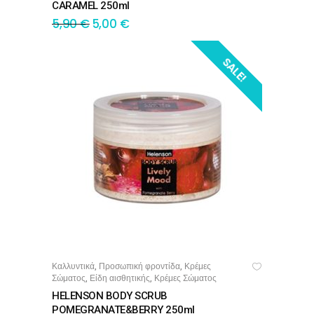
CARAMEL 250ml
5,90
€
5,00
€
SALE!
Καλλυντικά
Προσωπική φροντίδα
Κρέμες
,
,
ΠΡΟΣΘΉΚΗ ΣΤΟ ΚΑΛΆΘΙ
Σώματος
Είδη αισθητικής
Κρέμες Σώματος
,
,
HELENSON BODY SCRUB
POMEGRANATE&BERRY 250ml