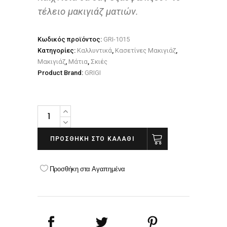
τέλειο μακιγιάζ ματιών.
Κωδικός προϊόντος:
GRI-1015
Κατηγορίες:
Καλλυντικά
,
Κασετίνες Μακιγιάζ
,
Μακιγιάζ
,
Μάτια
,
Σκιές
Product Brand:
GRIGI
GRIGI
PRO
PALETTE
ΠΡΟΣΘΉΚΗ ΣΤΟ ΚΑΛΆΘΙ
NO
41
Προσθήκη στα Αγαπημένα
NUDE
quantity