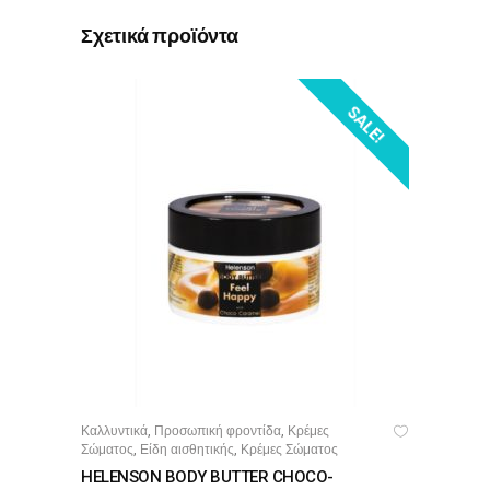
Σχετικά προϊόντα
SALE!
Καλλυντικά
Προσωπική φροντίδα
Κρέμες
,
,
ΠΡΟΣΘΉΚΗ ΣΤΟ ΚΑΛΆΘΙ
Σώματος
Είδη αισθητικής
Κρέμες Σώματος
,
,
HELENSON BODY BUTTER CHOCO-