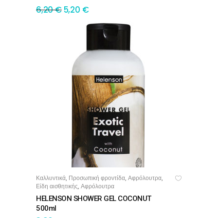
6,20
€
5,20
€
Καλλυντικά
Προσωπική φροντίδα
Αφρόλουτρα
,
,
,
ΠΡΟΣΘΉΚΗ ΣΤΟ ΚΑΛΆΘΙ
Είδη αισθητικής
Αφρόλουτρα
,
HELENSON SHOWER GEL COCONUT
500ml