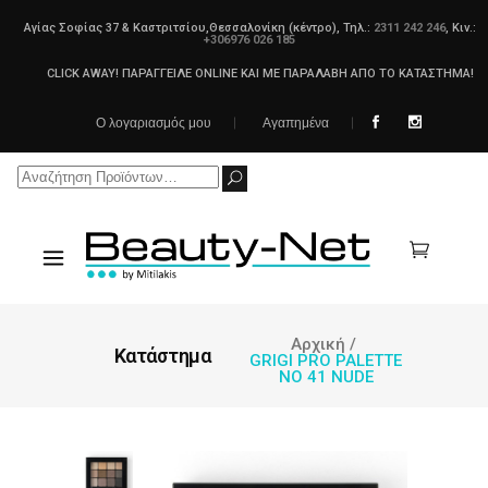
Αγίας Σοφίας 37 & Καστριτσίου,Θεσσαλονίκη (κέντρο), Τηλ.:
2311 242 246
, Κιν.:
+306976 026 185
CLICK AWAY! ΠΑΡΑΓΓΕΙΛΕ ONLINE ΚΑΙ ΜΕ ΠΑΡΑΛΑΒΗ ΑΠΟ ΤΟ ΚΑΤΑΣΤΗΜΑ!
Ο λογαριασμός μου
Αγαπημένα
Search
for:
Αρχική
/
Κατάστημα
GRIGI PRO PALETTE
NO 41 NUDE