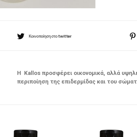
BARBER-ΧΤΕΝΕΣ
πουάν Silver
Κρέμες χεριών
έι Ρίζας
ωμομάσκες
Η Kallos προσφέρει οικονομικά, αλλά υψηλ
περιποίηση της επιδερμίδας και του σώματ