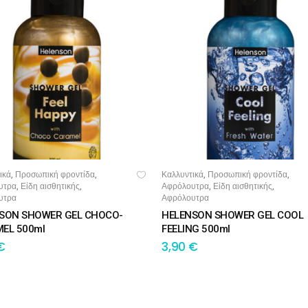
ικά
Προσωπική φροντίδα
Καλλυντικά
Προσωπική φροντίδα
,
,
,
,
ΟΣΘΉΚΗ ΣΤΟ ΚΑΛΆΘΙ
ΠΡΟΣΘΉΚΗ ΣΤΟ ΚΑΛΆΘΙ
υτρα
Είδη αισθητικής
Αφρόλουτρα
Είδη αισθητικής
,
,
,
,
υτρα
Αφρόλουτρα
SON SHOWER GEL CHOCO-
HELENSON SHOWER GEL COOL
EL 500ml
FEELING 500ml
€
3,90
€