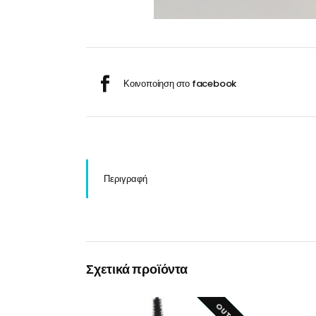
Σαμ
Μάσκα προσώπου
Αποσμητικά
Σπρ
Γάντια
Ξύρισμα
Χρ
Λουτήρες
Καρέκλες
Περιγραφή
Λουτήρες
Καρέκλες
Σχετικά προϊόντα