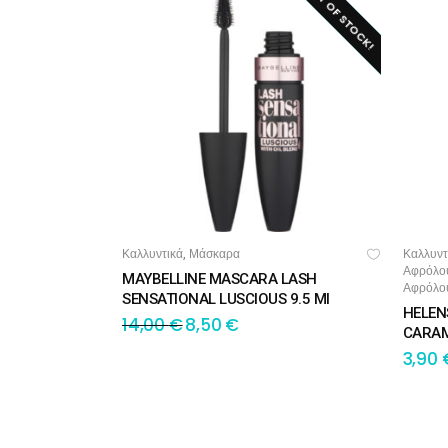
OUT OF STOCK!
SALE!
Καλλυντικά
Μάσκαρα
Καλλυντ
,
ΔΙΑΒΆΣΤΕ ΠΕΡΙΣΣΌΤΕΡΑ
ΠΡ
Αφρόλο
MAYBELLINE MASCARA LASH
Αφρόλο
SENSATIONAL LUSCIOUS 9.5 Ml
HELEN
14,00
€
8,50
€
CARAM
3,90