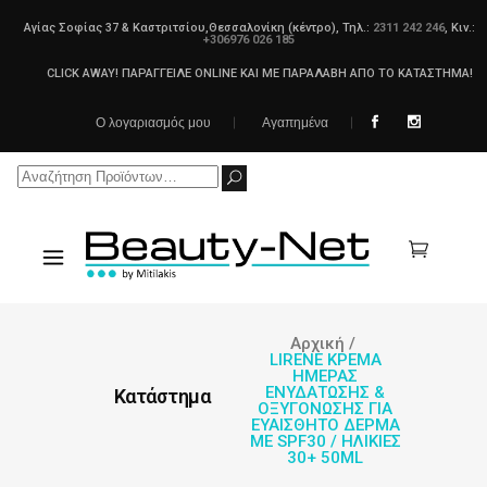
Αγίας Σοφίας 37 & Καστριτσίου,Θεσσαλονίκη (κέντρο), Τηλ.:
2311 242 246
, Κιν.:
+306976 026 185
CLICK AWAY! ΠΑΡΑΓΓΕΙΛΕ ONLINE ΚΑΙ ΜΕ ΠΑΡΑΛΑΒΗ ΑΠΟ ΤΟ ΚΑΤΑΣΤΗΜΑ!
Ο λογαριασμός μου
Αγαπημένα
Search
for:
Αρχική
/
LIRENE ΚΡΕΜΑ
ΗΜΕΡΑΣ
ΕΝΥΔΑΤΩΣΗΣ &
Κατάστημα
ΟΞΥΓΟΝΩΣΗΣ ΓΙΑ
ΕΥΑΙΣΘΗΤΟ ΔΕΡΜΑ
ΜΕ SPF30 / ΗΛΙΚΙΕΣ
30+ 50ML