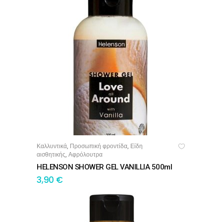
Καλλυντικά
Προσωπική φροντίδα
Είδη
,
,
ΠΡΟΣΘΉΚΗ ΣΤΟ ΚΑΛΆΘΙ
αισθητικής
Αφρόλουτρα
,
HELENSON SHOWER GEL VANILLIA 500ml
3,90
€