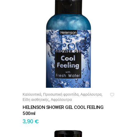
Καλλυντικά
Προσωπική φροντίδα
Αφρόλουτρα
,
,
,
ΠΡΟΣΘΉΚΗ ΣΤΟ ΚΑΛΆΘΙ
Είδη αισθητικής
Αφρόλουτρα
,
HELENSON SHOWER GEL COOL FEELING
500ml
3,90
€