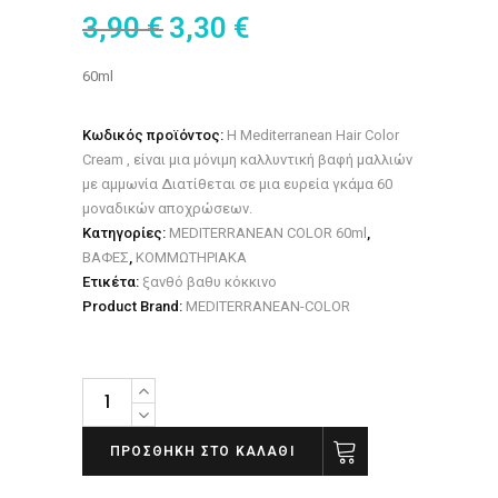
3,90
€
3,30
€
60ml
Κωδικός προϊόντος:
H Mediterranean Hair Color
Cream , είναι μια μόνιμη καλλυντική βαφή μαλλιών
με αμμωνία Διατίθεται σε μια ευρεία γκάμα 60
μοναδικών αποχρώσεων.
Κατηγορίες:
MEDITERRANEAN COLOR 60ml
,
ΒΑΦΕΣ
,
ΚΟΜΜΩΤΗΡΙΑΚΑ
Ετικέτα:
ξανθό βαθυ κόκκινο
Product Brand:
MEDITERRANEAN-COLOR
Βαφή
μαλλιών
Mediterranean
ΠΡΟΣΘΉΚΗ ΣΤΟ ΚΑΛΆΘΙ
color