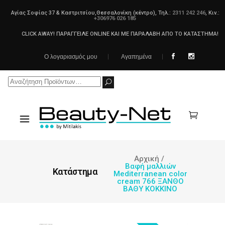
Αγίας Σοφίας 37 & Καστριτσίου,Θεσσαλονίκη (κέντρο), Τηλ.:
2311 242 246
, Κιν.:
+306976 026 185
CLICK AWAY! ΠΑΡΑΓΓΕΙΛΕ ONLINE ΚΑΙ ΜΕ ΠΑΡΑΛΑΒΗ ΑΠΟ ΤΟ ΚΑΤΑΣΤΗΜΑ!
Ο λογαριασμός μου
Αγαπημένα
Search
for:
Αρχική
/
Βαφή μαλλιών
Κατάστημα
Mediterranean color
cream 766 ΞΑΝΘΟ
ΒΑΘΥ ΚΟΚΚΙΝΟ