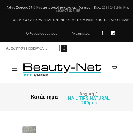
Αγίας Σοφίας 37 & Καστριτσίου,Θεσσαλονίκη (κέντρο), Τηλ.:
2311 242 246
, Κιν.:
+306976 026 185
CLICK AWAY! ΠΑΡΑΓΓΕΙΛΕ ONLINE ΚΑΙ ΜΕ ΠΑΡΑΛΑΒΗ ΑΠΟ ΤΟ ΚΑΤΑΣΤΗΜΑ!
Ο λογαριασμός μου
Αγαπημένα
Search
for:
Αρχική
/
Κατάστημα
NAIL TIPS NATURAL
200pcs