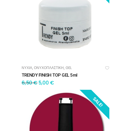
ΝΥΧΙΑ
ΟΝΥΧΟΠΛΑΣΤΙΚΗ
GEL
,
,
ΠΡΟΣΘΉΚΗ ΣΤΟ ΚΑΛΆΘΙ
TRENDY FINISH TOP GEL 5ml
6,50
€
5,00
€
SALE!