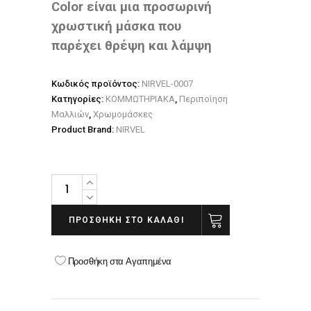
Color είναι μια προσωρινή
χρωστική μάσκα που
παρέχει θρέψη και λάμψη
Κωδικός προϊόντος:
NIRVEL-0007
Κατηγορίες:
ΚΟΜΜΩΤΗΡΙΑΚΑ
,
Περιποίηση
Μαλλιών
,
Χρωμομάσκες
Product Brand:
NIRVEL
NIRVEL
NUTRE
COLOR
ΠΡΟΣΘΉΚΗ ΣΤΟ ΚΑΛΆΘΙ
200ML-
BLACKBERRY
Προσθήκη στα Αγαπημένα
quantity