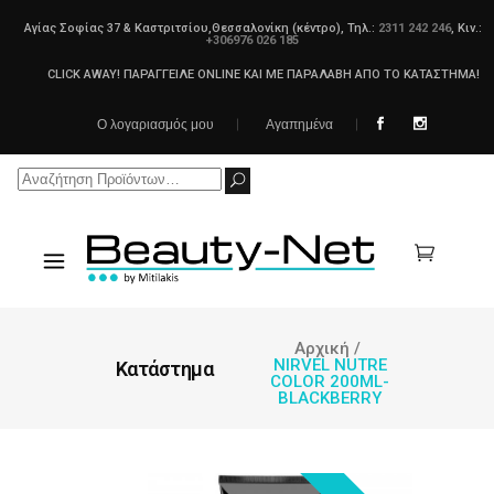
Αγίας Σοφίας 37 & Καστριτσίου,Θεσσαλονίκη (κέντρο), Τηλ.:
2311 242 246
, Κιν.:
+306976 026 185
CLICK AWAY! ΠΑΡΑΓΓΕΙΛΕ ONLINE ΚΑΙ ΜΕ ΠΑΡΑΛΑΒΗ ΑΠΟ ΤΟ ΚΑΤΑΣΤΗΜΑ!
Ο λογαριασμός μου
Αγαπημένα
Search
for:
Αρχική
/
NIRVEL NUTRE
Κατάστημα
COLOR 200ML-
BLACKBERRY