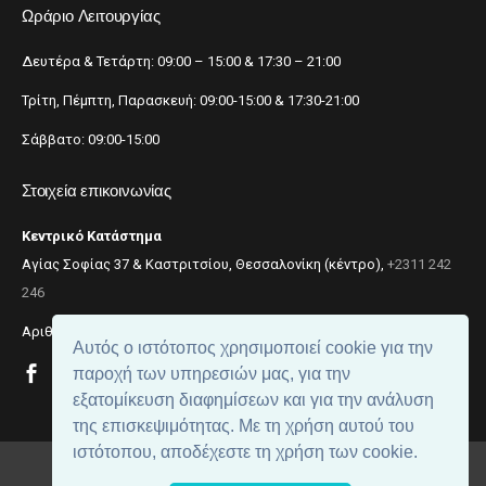
Ωράριο Λειτουργίας
Δευτέρα & Τετάρτη: 09:00 – 15:00 & 17:30 – 21:00
Τρίτη, Πέμπτη, Παρασκευή: 09:00-15:00 & 17:30-21:00
Σάββατο: 09:00-15:00
Στοιχεία επικοινωνίας
Κεντρικό Κατάστημα
Αγίας Σοφίας 37 & Καστριτσίου, Θεσσαλονίκη (κέντρο),
+2311 242
246
Αριθμός ΓΕΜΗ: 059299204000
Αυτός ο ιστότοπος χρησιμοποιεί cookie για την
παροχή των υπηρεσιών μας, για την
εξατομίκευση διαφημίσεων και για την ανάλυση
της επισκεψιμότητας. Με τη χρήση αυτού του
ιστότοπου, αποδέχεστε τη χρήση των cookie.
© 2018
beautynet
. All rights reserved.