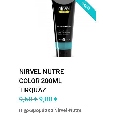
OUT OF STOCK!
SALE!
NIRVEL NUTRE
COLOR 200ML-
TIRQUAZ
9,50
€
9,00
€
Η χρωμομάσκα Nirvel-Nutre