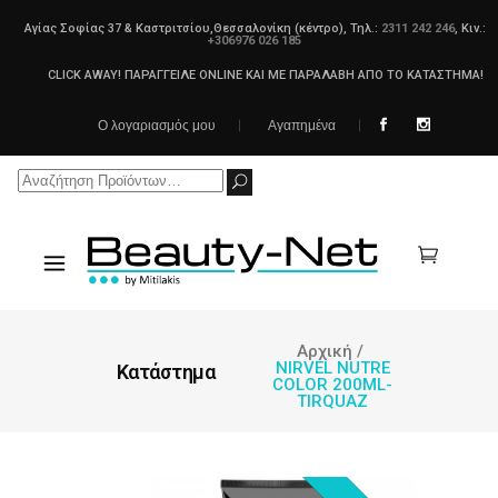
Αγίας Σοφίας 37 & Καστριτσίου,Θεσσαλονίκη (κέντρο), Τηλ.:
2311 242 246
, Κιν.:
+306976 026 185
CLICK AWAY! ΠΑΡΑΓΓΕΙΛΕ ONLINE ΚΑΙ ΜΕ ΠΑΡΑΛΑΒΗ ΑΠΟ ΤΟ ΚΑΤΑΣΤΗΜΑ!
Ο λογαριασμός μου
Αγαπημένα
Search
for:
Αρχική
/
NIRVEL NUTRE
Κατάστημα
COLOR 200ML-
TIRQUAZ