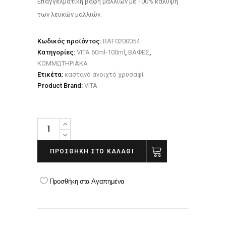
Επαγγελματική βαφή μαλλιών με 100% κάλυψη
των λευκών μαλλιών.
Κωδικός προϊόντος:
BAF0200054
Κατηγορίες:
VITA 60ml-100ml
,
ΒΑΦΕΣ
,
ΚΟΜΜΩΤΗΡΙΑΚΑ
Ετικέτα:
καστανό ανοιχτό χρυσαφί
Product Brand:
VITA
VITA
5.3
ΚΑΣΤΑΝΟ
ΠΡΟΣΘΉΚΗ ΣΤΟ ΚΑΛΆΘΙ
ΑΝΟΙΧΤΟ
ΧΡΥΣΑΦΙ
Προσθήκη στα Αγαπημένα
quantity