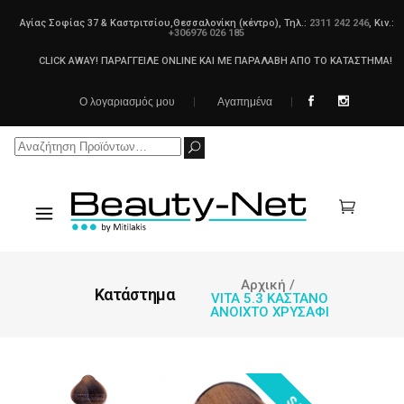
Αγίας Σοφίας 37 & Καστριτσίου,Θεσσαλονίκη (κέντρο), Τηλ.:
2311 242 246
, Κιν.:
+306976 026 185
CLICK AWAY! ΠΑΡΑΓΓΕΙΛΕ ONLINE ΚΑΙ ΜΕ ΠΑΡΑΛΑΒΗ ΑΠΟ ΤΟ ΚΑΤΑΣΤΗΜΑ!
Ο λογαριασμός μου
Αγαπημένα
Search
for:
Αρχική
/
Κατάστημα
VITA 5.3 ΚΑΣΤΑΝΟ
ΑΝΟΙΧΤΟ ΧΡΥΣΑΦΙ