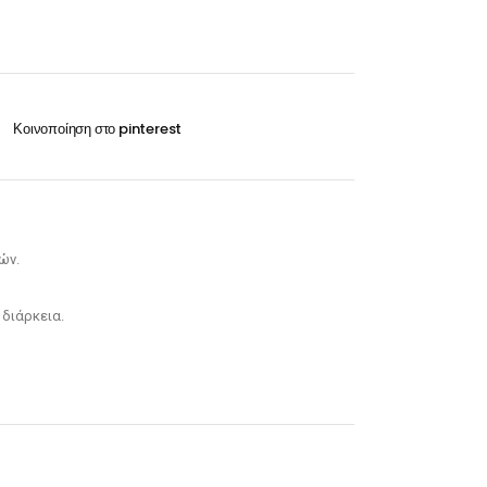
Οξυζενέ
Exclusive 100ml
Περμανάντ-Χημικά
VITA 60ml-100ml
RILKEN Silken color 60ml
WELLA Koleston perfect 60ml
Οξυζενέ
ών.
Περμανάντ-Χημικά
 διάρκεια.