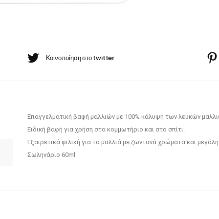
ΣΟΚΟΛΑΤΙ
BARBER-ΧΤΕΝΕΣ
ΙΡΙΖΕ
πουάν Silver
Κρέμες χεριών
quantity
έι Ρίζας
ωμομάσκες
Επαγγελματική βαφή μαλλιών με 100% κάλυψη των λευκών μαλλι
Ειδική βαφή για χρήση στο κομμωτήριο και στο σπίτι.
Εξαιρετικά φιλική για τα μαλλιά με ζωντανά χρώματα και μεγάλη
Σωληνάριο 60ml