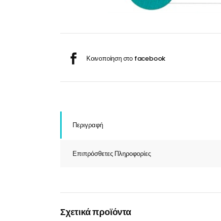
Σαμ
Μάσκα προσώπου
Αποσμητικά
Σπρ
Γάντια
Ξύρισμα
Χρ
Λουτήρες
Καρέκλες
Περιγραφή
Επιπρόσθετες Πληροφορίες
Λουτήρες
Καρέκλες
Σχετικά προϊόντα