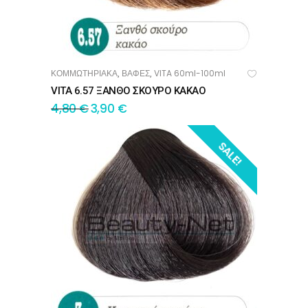
ΚΟΜΜΩΤΗΡΙΑΚΑ
ΒΑΦΕΣ
VITA 60ml-100ml
,
,
ΠΡΟΣΘΉΚΗ ΣΤΟ ΚΑΛΆΘΙ
VITA 6.57 ΞΑΝΘΟ ΣΚΟΥΡΟ ΚΑΚΑΟ
4,80
€
3,90
€
SALE!