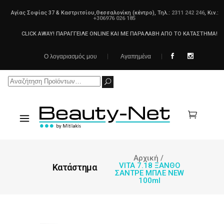
Αγίας Σοφίας 37 & Καστριτσίου,Θεσσαλονίκη (κέντρο), Τηλ.:
2311 242 246
, Κιν.:
+306976 026 185
CLICK AWAY! ΠΑΡΑΓΓΕΙΛΕ ONLINE ΚΑΙ ΜΕ ΠΑΡΑΛΑΒΗ ΑΠΟ ΤΟ ΚΑΤΑΣΤΗΜΑ!
Ο λογαριασμός μου
Αγαπημένα
Search
for:
Αρχική
/
VITA 7.18 ΞΑΝΘΟ
Κατάστημα
ΣΑΝΤΡΕ ΜΠΛΕ NEW
100ml