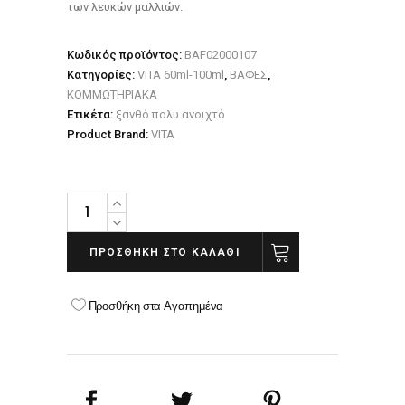
των λευκών μαλλιών.
Κωδικός προϊόντος:
BAF02000107
Κατηγορίες:
VITA 60ml-100ml
,
ΒΑΦΕΣ
,
ΚΟΜΜΩΤΗΡΙΑΚΑ
Ετικέτα:
ξανθό πολυ ανοιχτό
Product Brand:
VITA
VITA
7.18
ΞΑΝΘΟ
ΠΡΟΣΘΉΚΗ ΣΤΟ ΚΑΛΆΘΙ
ΣΑΝΤΡΕ
ΜΠΛΕ
Προσθήκη στα Αγαπημένα
NEW
100ml
quantity