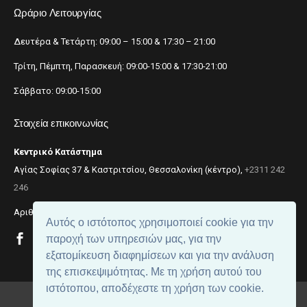
Ωράριο Λειτουργίας
Δευτέρα & Τετάρτη: 09:00 – 15:00 & 17:30 – 21:00
Τρίτη, Πέμπτη, Παρασκευή: 09:00-15:00 & 17:30-21:00
Σάββατο: 09:00-15:00
Στοιχεία επικοινωνίας
Κεντρικό Κατάστημα
Αγίας Σοφίας 37 & Καστριτσίου, Θεσσαλονίκη (κέντρο),
+2311 242
246
Αριθμός ΓΕΜΗ: 059299204000
Αυτός ο ιστότοπος χρησιμοποιεί cookie για την
παροχή των υπηρεσιών μας, για την
εξατομίκευση διαφημίσεων και για την ανάλυση
της επισκεψιμότητας. Με τη χρήση αυτού του
ιστότοπου, αποδέχεστε τη χρήση των cookie.
© 2018
beautynet
. All rights reserved.