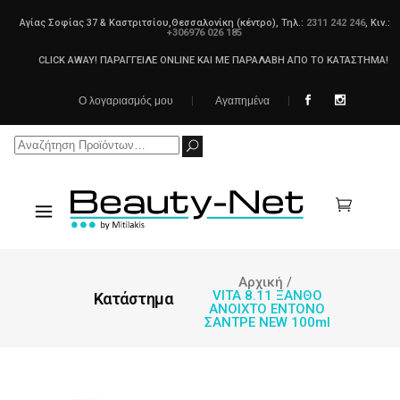
Αγίας Σοφίας 37 & Καστριτσίου,Θεσσαλονίκη (κέντρο), Τηλ.:
2311 242 246
, Κιν.:
+306976 026 185
CLICK AWAY! ΠΑΡΑΓΓΕΙΛΕ ONLINE ΚΑΙ ΜΕ ΠΑΡΑΛΑΒΗ ΑΠΟ ΤΟ ΚΑΤΑΣΤΗΜΑ!
Ο λογαριασμός μου
Αγαπημένα
Search
for:
Αρχική
/
VITA 8.11 ΞΑΝΘΟ
Κατάστημα
ΑΝΟΙΧΤΟ ΕΝΤΟΝΟ
ΣΑΝΤΡΕ NEW 100ml