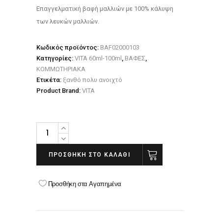
Επαγγελματική βαφή μαλλιών με 100% κάλυψη
των λευκών μαλλιών.
Κωδικός προϊόντος:
BAF02000103
Κατηγορίες:
VITA 60ml-100ml
,
ΒΑΦΕΣ
,
ΚΟΜΜΩΤΗΡΙΑΚΑ
Ετικέτα:
ξανθό πολυ ανοιχτό
Product Brand:
VITA
VITA
8.11
ΞΑΝΘΟ
ΠΡΟΣΘΉΚΗ ΣΤΟ ΚΑΛΆΘΙ
ΑΝΟΙΧΤΟ
ΕΝΤΟΝΟ
Προσθήκη στα Αγαπημένα
ΣΑΝΤΡΕ
NEW
100ml