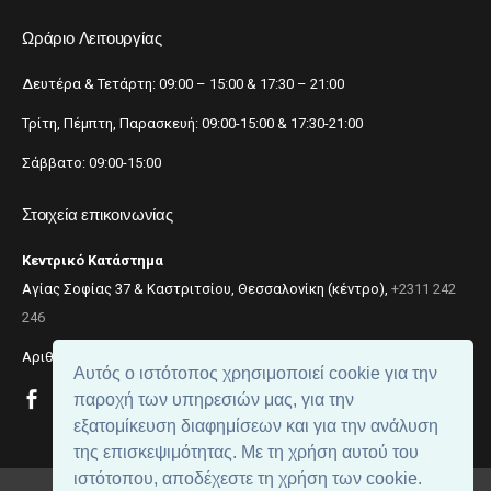
Ωράριο Λειτουργίας
Δευτέρα & Τετάρτη: 09:00 – 15:00 & 17:30 – 21:00
Τρίτη, Πέμπτη, Παρασκευή: 09:00-15:00 & 17:30-21:00
Σάββατο: 09:00-15:00
Στοιχεία επικοινωνίας
Κεντρικό Κατάστημα
Αγίας Σοφίας 37 & Καστριτσίου, Θεσσαλονίκη (κέντρο),
+2311 242
246
Αριθμός ΓΕΜΗ: 059299204000
Αυτός ο ιστότοπος χρησιμοποιεί cookie για την
παροχή των υπηρεσιών μας, για την
εξατομίκευση διαφημίσεων και για την ανάλυση
της επισκεψιμότητας. Με τη χρήση αυτού του
ιστότοπου, αποδέχεστε τη χρήση των cookie.