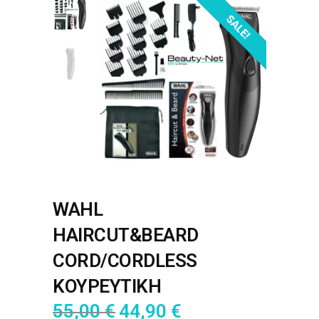
OUT OF STOCK!
SALE!
WAHL
HAIRCUT&BEARD
CORD/CORDLESS
ΚΟΥΡΕΥΤΙΚΗ
55,00
€
44,90
€