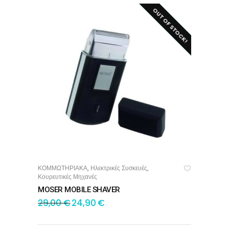
OUT OF STOCK!
SALE!
ΚΟΜΜΩΤΗΡΙΑΚΑ
Ηλεκτρικές Συσκευές
,
,
ΔΙΑΒΆΣΤΕ ΠΕΡΙΣΣΌΤΕΡΑ
Κουρευτικές Μηχανές
MOSER MOBILE SHAVER
29,00
€
24,90
€