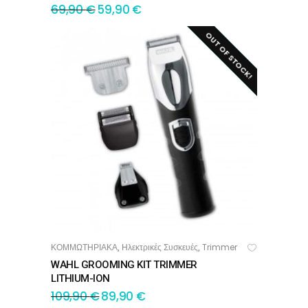
69,90
€
59,90
€
OUT OF STOCK!
SALE!
ΚΟΜΜΩΤΗΡΙΑΚΑ
Ηλεκτρικές Συσκευές
Trimmer
,
,
ΔΙΑΒΆΣΤΕ ΠΕΡΙΣΣΌΤΕΡΑ
WAHL GROOMING KIT TRIMMER
LITHIUM-ION
109,90
€
89,90
€