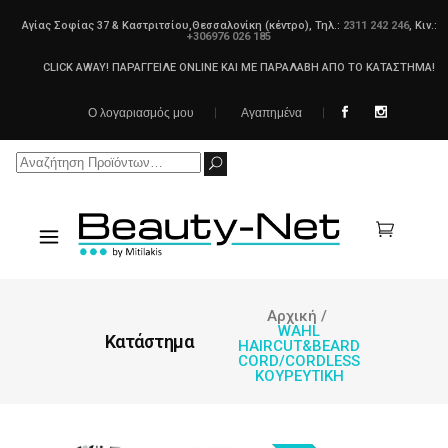
Αγίας Σοφίας 37 & Καστριτσίου,Θεσσαλονίκη (κέντρο), Τηλ.:
2311 242 246
, Κιν.:
+306976 026 185
CLICK AWAY! ΠΑΡΑΓΓΕΙΛΕ ONLINE ΚΑΙ ΜΕ ΠΑΡΑΛΑΒΗ ΑΠΟ ΤΟ ΚΑΤΑΣΤΗΜΑ!
Ο λογαριασμός μου
Αγαπημένα
Search
for:
Αρχική
/
WAHL
Κατάστημα
HAIRCUT&BEARD
CORD/CORDLESS
ΚΟΥΡΕΥΤΙΚΗ