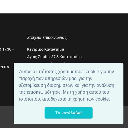
Στοιχεία επικοινωνίας
& 17:30 –
Κεντρικό Κατάστημα
Αγίας Σοφίας 37 & Καστριτσίου,
Θεσσαλονίκη (κέντρο),
+2311 242 246
5:00 &
Αυτός ο ιστότοπος χρησιμοποιεί cookie για την
Αριθμός ΓΕΜΗ: 059299204000
παροχή των υπηρεσιών μας, για την
εξατομίκευση διαφημίσεων και για την ανάλυση
της επισκεψιμότητας. Με τη χρήση αυτού του
ιστότοπου, αποδέχεστε τη χρήση των cookie.
Το κατάλαβα!