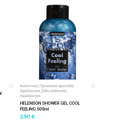
Καλλυντικά
Προσωπική φροντίδα
,
,
ΠΡΟΣΘΉΚΗ ΣΤΟ ΚΑΛΆΘΙ
Αφρόλουτρα
Είδη αισθητικής
,
,
l
Αφρόλουτρα
HELENSON SHOWER GEL COOL
FEELING 500ml
3,90
€