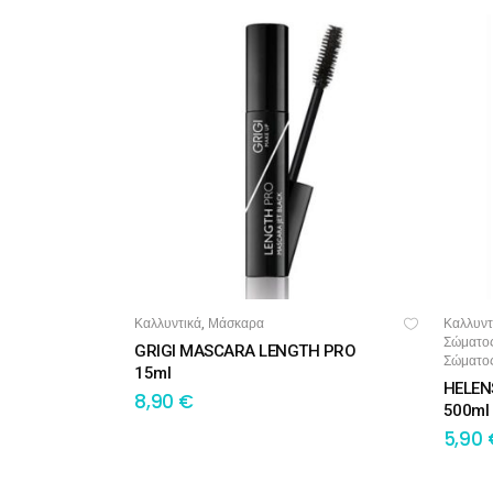
Καλλυντικά
Μάσκαρα
Καλλυντ
,
ΠΡΟΣΘΉΚΗ ΣΤΟ ΚΑΛΆΘΙ
ΠΡ
Σώματο
GRIGI MASCARA LENGTH PRO
Σώματο
15ml
HELEN
8,90
€
500ml
5,90