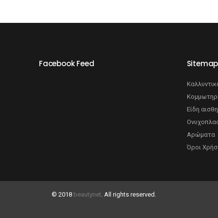
Facebook Feed
Sitema
Καλλυντικ
Κομμωτηρ
Είδη αισθη
Ονυχοπλασ
Αρώματα
Όροι Χρήσ
© 2018
beautynet
. All rights reserved.