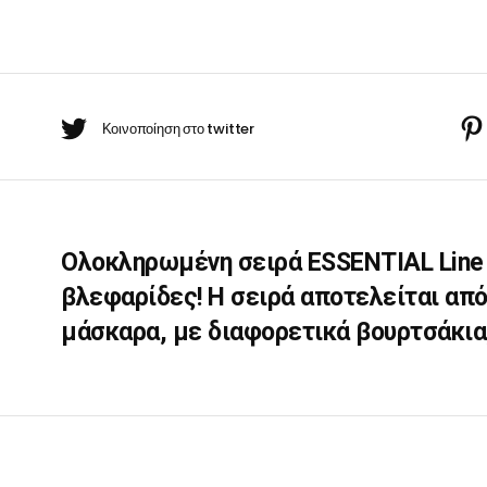
BARBER-ΧΤΕΝΕΣ
CURL
πουάν Silver
Κρέμες χεριών
&
έι Ρίζας
VOLUME
MASCARA
ωμομάσκες
quantity
Ολοκληρωμένη σειρά ESSENTIAL Line 
βλεφαρίδες! Η σειρά αποτελείται απ
μάσκαρα, με διαφορετικά βουρτσάκια,