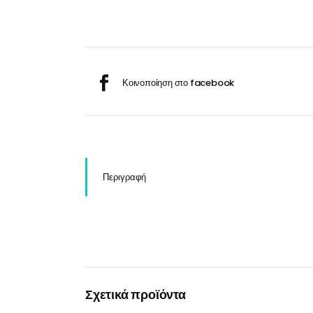
Σαμ
Μάσκα προσώπου
Αποσμητικά
Σπρ
Γάντια
Ξύρισμα
Χρ
Λουτήρες
Καρέκλες
Περιγραφή
Λουτήρες
Καρέκλες
Σχετικά προϊόντα