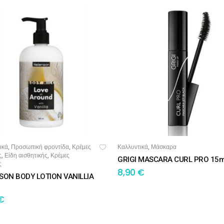
ικά
Προσωπική φροντίδα
Κρέμες
Καλλυντικά
Μάσκαρα
,
,
,
ΟΣΘΉΚΗ ΣΤΟ ΚΑΛΆΘΙ
ΠΡΟΣΘΉΚΗ ΣΤΟ ΚΑΛΆΘΙ
ς
Είδη αισθητικής
Κρέμες
,
,
GRIGI MASCARA CURL PRO 15m
ς
8,90
€
SON BODY LOTION VANILLIA
€