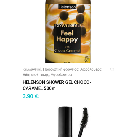
Καλλυντικά
Προσωπική φροντίδα
Αφρόλουτρα
,
,
,
ΠΡΟΣΘΉΚΗ ΣΤΟ ΚΑΛΆΘΙ
Είδη αισθητικής
Αφρόλουτρα
,
HELENSON SHOWER GEL CHOCO-
CARAMEL 500ml
3,90
€