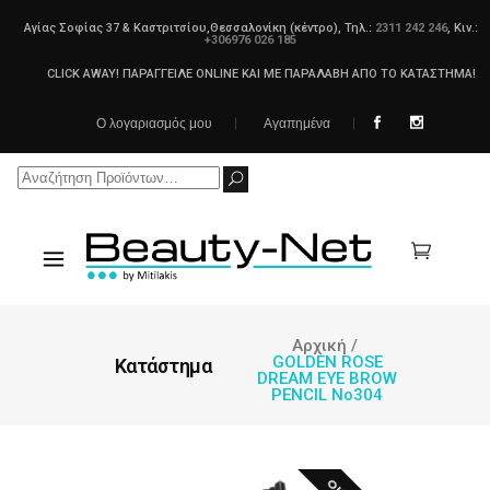
Αγίας Σοφίας 37 & Καστριτσίου,Θεσσαλονίκη (κέντρο), Τηλ.:
2311 242 246
, Κιν.:
+306976 026 185
CLICK AWAY! ΠΑΡΑΓΓΕΙΛΕ ONLINE ΚΑΙ ΜΕ ΠΑΡΑΛΑΒΗ ΑΠΟ ΤΟ ΚΑΤΑΣΤΗΜΑ!
Ο λογαριασμός μου
Αγαπημένα
Search
for:
Αρχική
/
GOLDEN ROSE
Κατάστημα
DREAM EYE BROW
PENCIL No304