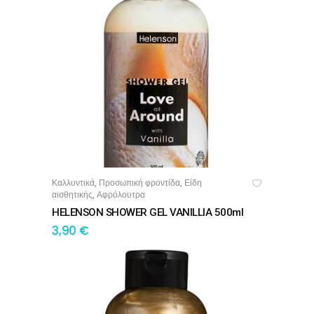
Καλλυντικά
Προσωπική φροντίδα
Είδη
,
,
ΠΡΟΣΘΉΚΗ ΣΤΟ ΚΑΛΆΘΙ
αισθητικής
Αφρόλουτρα
,
HELENSON SHOWER GEL VANILLIA 500ml
3,90
€