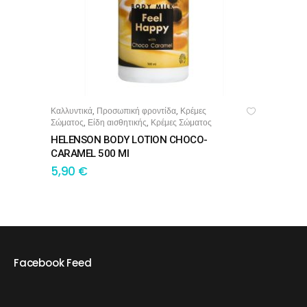
Καλλυντικά
Προσωπική φροντίδα
Κρέμες
,
,
ΠΡΟΣΘΉΚΗ ΣΤΟ ΚΑΛΆΘΙ
Σώματος
Είδη αισθητικής
Κρέμες Σώματος
,
,
HELENSON BODY LOTION CHOCO-
CARAMEL 500 Ml
5,90
€
Facebook Feed